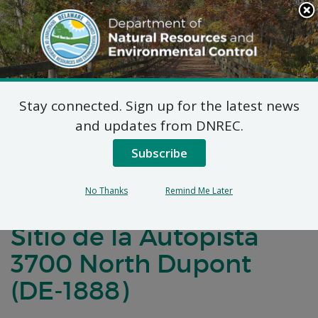
Search
This
Site
DNREC Menu
Stay connected. Sign up for the latest news
Notificación de
and updates from DNREC.
Negociaciones para un
Subscribe
Acuerdo de Desarrollo
No Thanks
Remind Me Later
de Brownfields para el
Sitio de la Autopista
3700 North Dupont
(DE-1888)