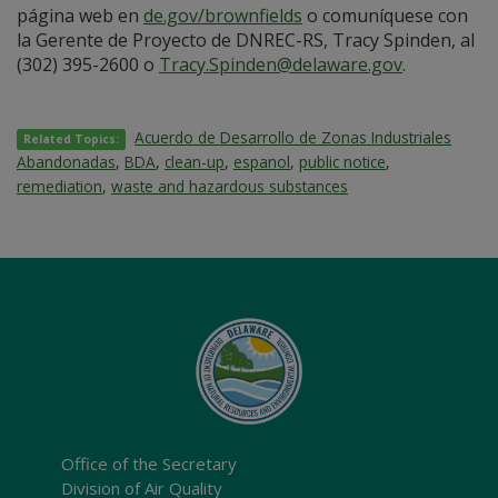
página web en
de.gov/brownfields
o comuníquese con
la Gerente de Proyecto de DNREC-RS, Tracy Spinden, al
(302) 395-2600 o
Tracy.Spinden@delaware.gov
.
Acuerdo de Desarrollo de Zonas Industriales
Related Topics:
Abandonadas
,
BDA
,
clean-up
,
espanol
,
public notice
,
remediation
,
waste and hazardous substances
Office of the Secretary
Division of Air Quality