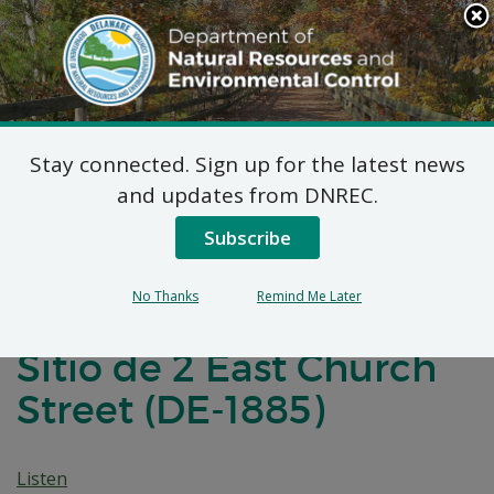
Search
This
Site
DNREC Menu
Stay connected. Sign up for the latest news
Notificación de
and updates from DNREC.
Negociaciones para un
Subscribe
Acuerdo de Desarrollo
No Thanks
Remind Me Later
de Brownfields para el
Sitio de 2 East Church
Street (DE-1885)
Listen