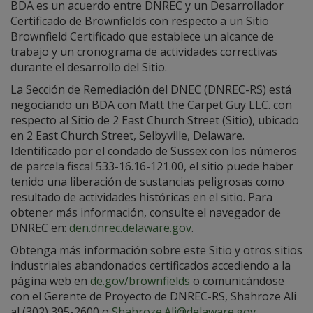
BDA es un acuerdo entre DNREC y un Desarrollador
Certificado de Brownfields con respecto a un Sitio
Brownfield Certificado que establece un alcance de
trabajo y un cronograma de actividades correctivas
durante el desarrollo del Sitio.
La Sección de Remediación del DNEC (DNREC-RS) está
negociando un BDA con Matt the Carpet Guy LLC. con
respecto al Sitio de 2 East Church Street (Sitio), ubicado
en 2 East Church Street, Selbyville, Delaware.
Identificado por el condado de Sussex con los números
de parcela fiscal 533-16.16-121.00, el sitio puede haber
tenido una liberación de sustancias peligrosas como
resultado de actividades históricas en el sitio. Para
obtener más información, consulte el navegador de
DNREC en:
den.dnrec.delaware.gov
.
Obtenga más información sobre este Sitio y otros sitios
industriales abandonados certificados accediendo a la
página web en
de.gov/brownfields
o comunicándose
con el Gerente de Proyecto de DNREC-RS, Shahroze Ali
al (302) 395-2600 o
Shahroze.Ali@delaware.gov