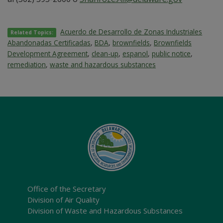
Acuerdo de Desarrollo de Zonas Industriales
Related Topics:
Abandonadas Certificadas
,
BDA
,
brownfields
,
Brownfields
Development Agreement
,
clean-up
,
espanol
,
public notice
,
remediation
,
waste and hazardous substances
Office of the Secretary
Division of Air Quality
Division of Waste and Hazardous Substances