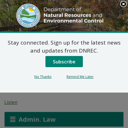
Search
This
Site
DNREC Menu
Stay connected. Sign up for the latest news
Plan Final de Medidas
and updates from DNREC.
Correctivas para Sitio
Subscribe
de Desarrollo de Roble
No Thanks
Remind Me Later
Negro OU-1 (DE-1863)
Listen
Admin. Law