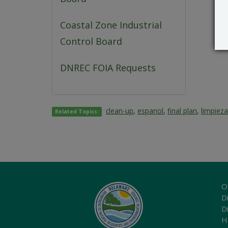
Coastal Zone Industrial
Control Board
DNREC FOIA Requests
clean-up
,
espanol
,
final plan
,
limpieza
Related Topics:
O
Di
D
H