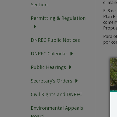
el man
Section
El 8 de
Plan Pr
Permitting & Regulation
comenta
Propues
Para o
DNREC Public Notices
por cor
DNREC Calendar
Public Hearings
Secretary’s Orders
Civil Rights and DNREC
Environmental Appeals
Board