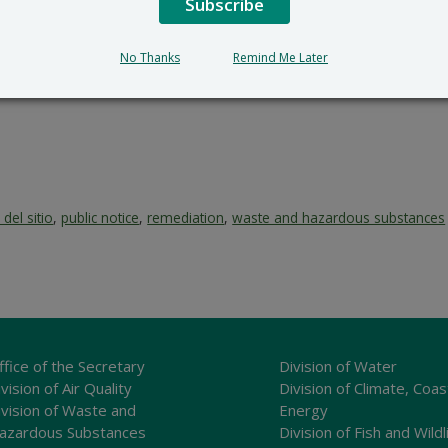
Subscribe
No Thanks
Remind Me Later
 del sitio
,
public notice
,
remediation
,
waste and hazardous substances
ffice of the Secretary
Division of Water
vision of Air Quality
Division of Climate, Coas
ivision of Waste and
Energy
azardous Substances
Division of Fish and Wildl