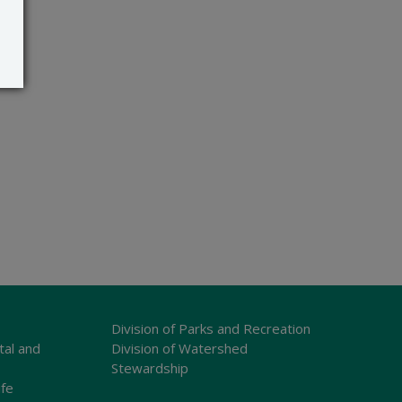
Division of Parks and Recreation
tal and
Division of Watershed
Stewardship
ife