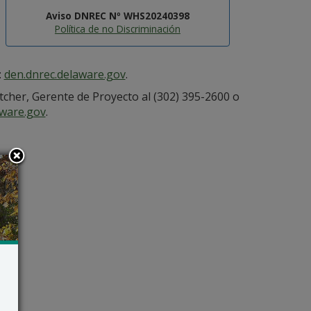
Aviso DNREC Nº WHS20240398
Política de no Discriminación
:
den.dnrec.delaware.gov
.
cher, Gerente de Proyecto al (302) 395-2600 o
are.gov
.