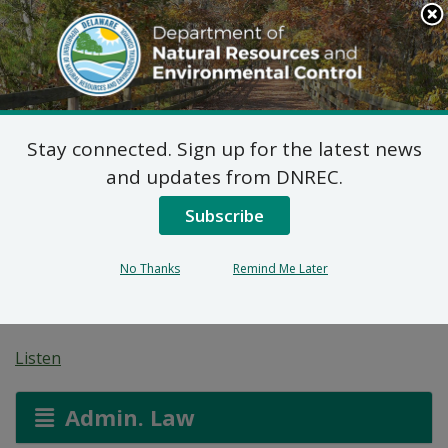
Search
This
Site
DNREC Menu
Stay connected. Sign up for the latest news
Detèminasyon
and updates from DNREC.
Konfòmite Federal: Règ
Subscribe
Pwopoze sou Espès
No Thanks
Remind Me Later
Endikatè
Listen
Admin. Law