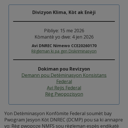
Divizyon Klima, Kòt ak Enèji
Pibliye: 15 me 2026
Kòmantè yo dwe: 4 jen 2026
Avi DNREC Nimewo CCE20260170
Règleman ki pa gen Diskriminasyon
Dokiman pou Revizyon
Demann pou Detèminasyon Konsistans
Federal
Avi Rejis Federal
Règ Pwopozisyon
Yon Detèminasyon Konfòmite Federal soumèt bay
Pwogram Jesyon Kòt DNREC (DCMP) pou sa ki annapre
yo: Règ pwopoze NMFS sou règleman espès endikatè