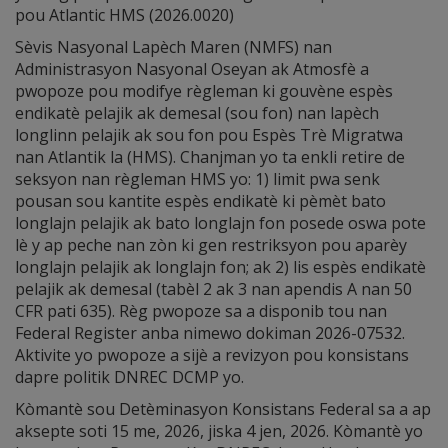
pou Atlantic HMS (2026.0020)
Sèvis Nasyonal Lapèch Maren (NMFS) nan
Administrasyon Nasyonal Oseyan ak Atmosfè a
pwopoze pou modifye règleman ki gouvène espès
endikatè pelajik ak demesal (sou fon) nan lapèch
longlinn pelajik ak sou fon pou Espès Trè Migratwa
nan Atlantik la (HMS). Chanjman yo ta enkli retire de
seksyon nan règleman HMS yo: 1) limit pwa senk
pousan sou kantite espès endikatè ki pèmèt bato
longlajn pelajik ak bato longlajn fon posede oswa pote
lè y ap peche nan zòn ki gen restriksyon pou aparèy
longlajn pelajik ak longlajn fon; ak 2) lis espès endikatè
pelajik ak demesal (tabèl 2 ak 3 nan apendis A nan 50
CFR pati 635). Règ pwopoze sa a disponib tou nan
Federal Register anba nimewo dokiman 2026-07532.
Aktivite yo pwopoze a sijè a revizyon pou konsistans
dapre politik DNREC DCMP yo.
Kòmantè sou Detèminasyon Konsistans Federal sa a ap
aksepte soti 15 me, 2026, jiska 4 jen, 2026. Kòmantè yo