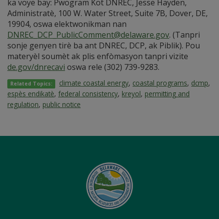
ka voye bay: Pwogram Kot DNREC, Jesse Hayden,
Administratè, 100 W. Water Street, Suite 7B, Dover, DE,
19904, oswa elektwonikman nan
DNREC_DCP_PublicComment@delaware.gov
. (Tanpri
sonje genyen tirè ba ant DNREC, DCP, ak Piblik). Pou
materyèl soumèt ak plis enfòmasyon tanpri vizite
de.gov/dnrecavi
oswa rele (302) 739-9283.
climate coastal energy
,
coastal programs
,
dcmp
,
Related Topics:
espès endikatè
,
federal consistency
,
kreyol
,
permitting and
regulation
,
public notice