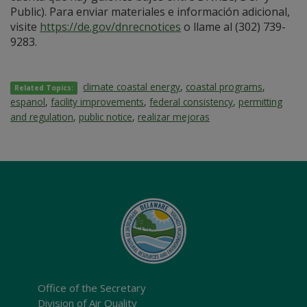
Public). Para enviar materiales e información adicional,
visite
https://de.gov/dnrecnotices
o llame al (302) 739-
9283.
climate coastal energy
,
coastal programs
,
Related Topics:
espanol
,
facility improvements
,
federal consistency
,
permitting
and regulation
,
public notice
,
realizar mejoras
Office of the Secretary
Division of Air Quality