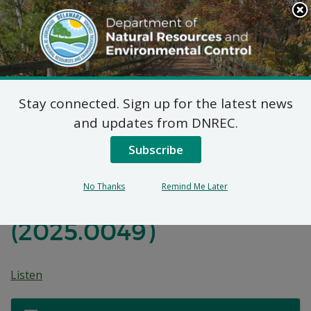
Search
This
Site
DNREC Menu
Stay connected. Sign up for the latest news
Determinación de
and updates from DNREC.
Constancia Federal:
Subscribe
HUD 2311 S Dupont
No Thanks
Remind Me Later
Highway Dover
(2025.0049)
Listen