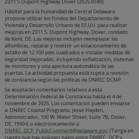
2311 S Dupont Highway Dover (2025.0049)
Hábitat para la humanidad de Central Delaware
propone utilizar los fondos del Departamento de
Vivienda y Desarrollo Urbano de EE.UU. para realizar
mejoras en 2311 S. Dupont Highway, Dover, condado
de Kent, DE. Las mejoras incluyen reemplazar las
alfombras, reparar y revestir un estacionamiento de
asfalto de 12.100 pies cuadrados e instalar medidas de
seguridad mejoradas, incluyendo señalización, sistemas
de monitoreo y una apertura automática de las
puertas. La actividad propuesta está sujeta a revisión
de constancia según las políticas de DNREC DCMP.
Se aceptarán comentarios relativos a esta
Determinación Federal de Constancia hasta el 4 de
noviembre de 2025. Los comentarios pueden enviarse
a: DNREC Coastal Programs, Jesse Hayden,
Administrador, 100 W. Water Street, Suite 7B, Dover,
DE, 19904, o electrónicamente a
DNREC_DCP_PublicComment@delaware.gov
. (Tenga en
cuenta que hay guiones bajos entre DNREC, DCP y