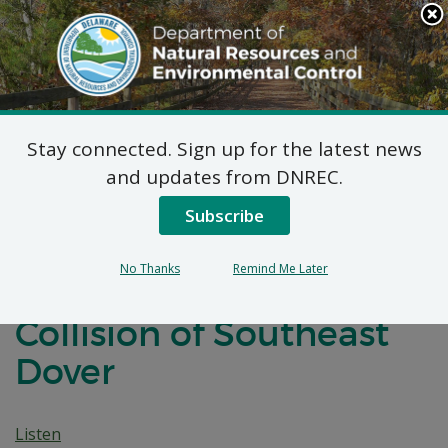
Search
This
Site
DNREC Menu
Stay connected. Sign up for the latest news
7 DE Código de Admin.
and updates from DNREC.
1102 Solicitudes De
Subscribe
Permisos Naturales
No Thanks
Remind Me Later
Menores: Caliber
Collision of Southeast
Dover
Listen