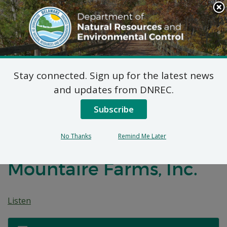
Search
This
Site
DNREC Menu
Stay connected. Sign up for the latest news
7 DE Código de Admin.
and updates from DNREC.
1102 Solicitud de
Subscribe
Permiso Temporal
No Thanks
Remind Me Later
Natural Menor:
Mountaire Farms, Inc.
Listen