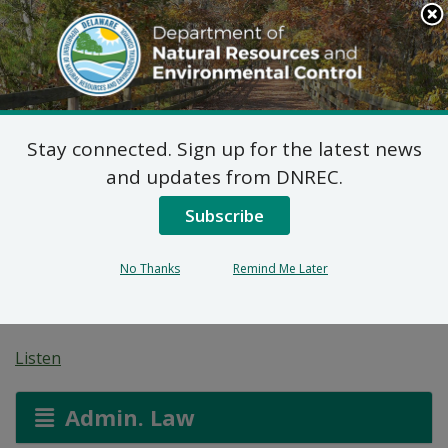
Search
This
Site
DNREC Menu
Stay connected. Sign up for the latest news
Título V Solicitudes de
and updates from DNREC.
Permisos Menores
Subscribe
Sintéticos: Allan Myers,
No Thanks
Remind Me Later
Delaware, Inc.
Listen
Admin. Law