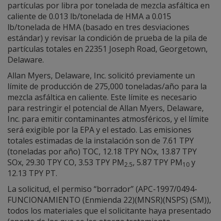
partículas por libra por tonelada de mezcla asfáltica en
caliente de 0.013 lb/tonelada de HMA a 0.015
lb/tonelada de HMA (basado en tres desviaciones
estándar) y revisar la condición de prueba de la pila de
partículas totales en 22351 Joseph Road, Georgetown,
Delaware.
Allan Myers, Delaware, Inc. solicitó previamente un
límite de producción de 275,000 toneladas/año para la
mezcla asfáltica en caliente. Este límite es necesario
para restringir el potencial de Allan Myers, Delaware,
Inc. para emitir contaminantes atmosféricos, y el límite
será exigible por la EPA y el estado. Las emisiones
totales estimadas de la instalación son de 7.61 TPY
(toneladas por año) TOC, 12.18 TPY NOx, 13.87 TPY
SOx, 29.30 TPY CO, 3.53 TPY PM
, 5.87 TPY PM
y
2.5
10
12.13 TPY PT.
La solicitud, el permiso “borrador” (APC-1997/0494-
FUNCIONAMIENTO (Enmienda 22)(MNSR)(NSPS) (SM)),
todos los materiales que el solicitante haya presentado