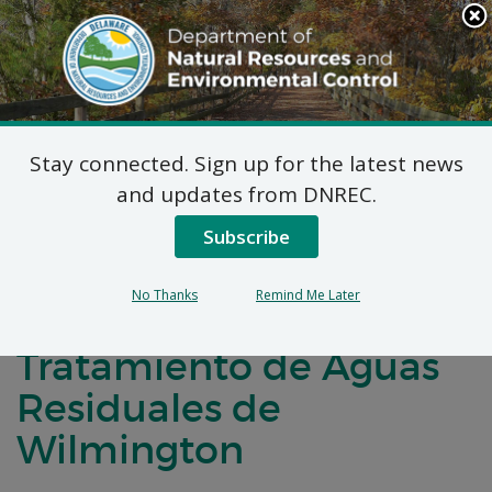
Search
This
Site
DNREC Menu
Stay connected. Sign up for the latest news
7 DE Código de Admin.
and updates from DNREC.
1102 Solicitudes de
Subscribe
Permisos Naturales
No Thanks
Remind Me Later
Menores: Planta de
Tratamiento de Aguas
Residuales de
Wilmington