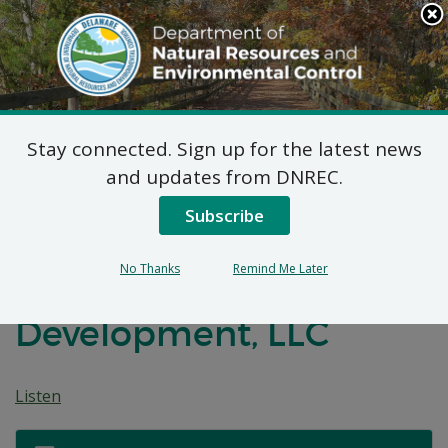
Search
This
Site
DNREC Menu
Stay connected. Sign up for the latest news
7 DE Código Admin.
and updates from DNREC.
1102 Solicitudes de
Subscribe
Permisos Menores
No Thanks
Remind Me Later
Naturales: CAH
Development, LLC
Listen