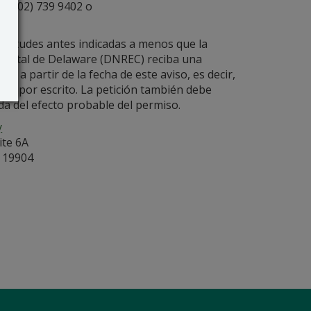
l (302) 739 9402 o
licitudes antes indicadas a menos que la
iental de Delaware (DNREC) reciba una
as a partir de la fecha de este aviso, es decir,
arse por escrito. La petición también debe
ada del efecto probable del permiso.
y
ite 6A
r 19904