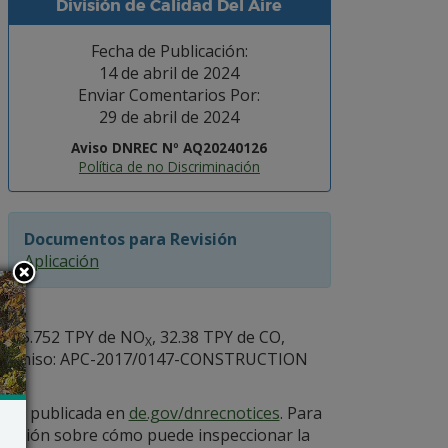
División de Calidad Del Aire
Fecha de Publicación:
14 de abril de 2024
Enviar Comentarios Por:
29 de abril de 2024
Aviso DNREC Nº AQ20240126
Política de no Discriminación
Documentos para Revisión
Aplicación
de 15.752 TPY de NO
, 32.38 TPY de CO,
X
l permiso: APC-2017/0147-CONSTRUCTION
 está publicada en
de.gov/dnrecnotices
. Para
ormación sobre cómo puede inspeccionar la