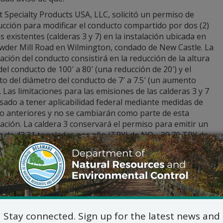
Specialty Products USA, LLC, solicitó un permiso de
cción para modificar el conducto compartido por dos (2)
s existentes (calderas 3 y 7) en la instalación ubicada en
wder Mill Road en Wilmington, condado de New Castle. La
ación del conducto consistirá en la reducción de la altura
del conducto de 100′ a 80′ (una reducción de 20′) y el
o del diámetro del conducto de 7′ a 7.5′ (un aumento
). Las limitaciones para las emisiones de las calderas 3 y 7
sado a tener aplicabilidad federal mediante medidas de
o anteriores y no se cambiarán como parte de esta
ación. La caldera 3 conservará el permiso para emitir un
 de 43.31 toneladas por año (TPY) de NO
, 30.70 TPY de
X
94 TPY de PM
, 0.25 TPY de SO
y 2.27 TPY de VOC según el
10
X
o: APC-1982/0083-CONSTRUCTION (Enmienda 4)(NO
X
 La caldera 7 conservará el permiso para emitir un máximo 
TPY de PM
, 0.257 TPY de SO
y 1.750 TPY de VOC según e
10
X
nda 4)(MNSR)(NO
RACT)(NSPS).
X
citud de este permiso puede revisarse a pedido. La solicitud
Stay connected. Sign up for the latest news and
 comentarios, obtener información adicional o solicitar inf