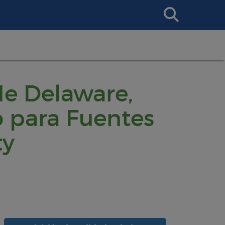
Search
This
Site
de Delaware,
o para Fuentes
ty