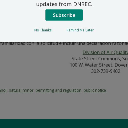
ud, por favor, comuníquese con Jennifer Childears llamando a
updates from DNREC.
er.childears@delaware.gov
.
Subscribe
levará a cabo una audiencia pública sobre ninguna de las so
aría del Departamento de Recursos Naturales y Control Amb
n de audiencia con respecto a esa solicitud dentro de los 15 dí
No Thanks
Remind Me Later
l 29 de abril de 2024. La petición de audiencia deberá realiz
 familiaridad con la solicitud e incluir una declaración razon
Division of Air Qualit
State Street Commons, Su
100 W. Water Street, Dove
302-739-9402
anol
,
natural minor
,
permitting and regulation
,
public notice