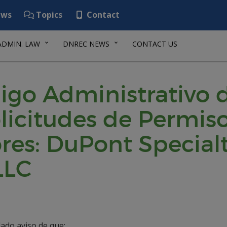
ws
Topics
Contact
ADMIN. LAW
DNREC NEWS
CONTACT US
digo Administrativo 
olicitudes de Permis
res: DuPont Special
LLC
ado aviso de que: