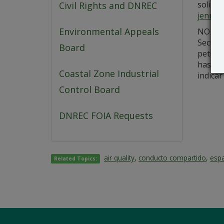
solicit
Civil Rights and DNREC
jennif
Environmental Appeals
NO se l
Secret
Board
petició
hasta e
Coastal Zone Industrial
indicar
Control Board
DNREC FOIA Requests
air quality
,
conducto compartido
,
esp
Related Topics: