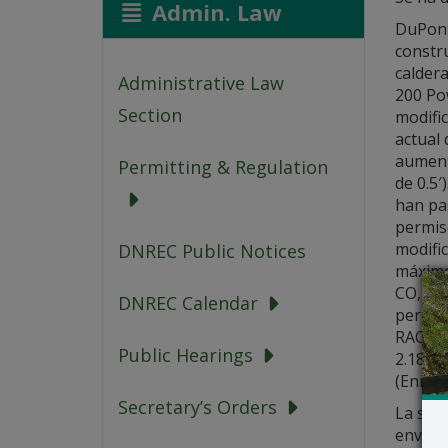
Admin. Law
DuPont 
constru
caldera
Administrative Law
200 Po
Section
modific
actual 
aument
Permitting & Regulation
de 0.5′
han pa
permis
modific
DNREC Public Notices
máximo
CO, 2.
DNREC Calendar
permis
RACT).
Public Hearings
2.188 
(Enmie
Secretary’s Orders
La soli
enviar