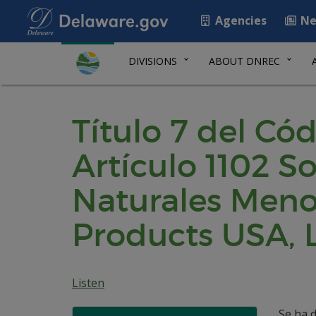
Agencies
Ne
DIVISIONS
ABOUT DNREC
Título 7 del Có
Artículo 1102 S
Naturales Meno
Products USA, 
Listen
Se ha d