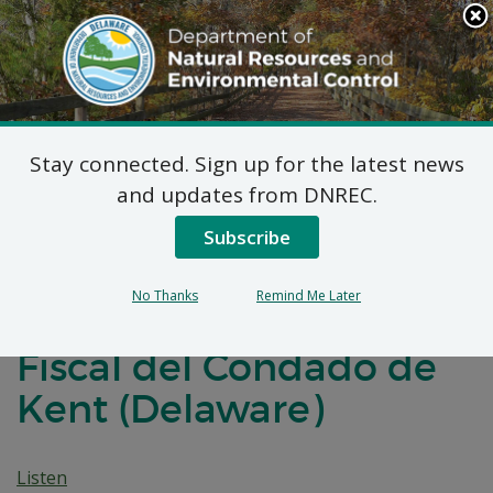
Search
This
Site
DNREC Menu
Stay connected. Sign up for the latest news
Permiso de
and updates from DNREC.
Distribución y
Subscribe
Marketing – Solicitud de
No Thanks
Remind Me Later
Renovación – Tribunal
Fiscal del Condado de
Kent (Delaware)
Listen