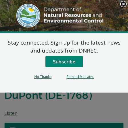
Search
This
Site
DNREC Menu
Stay connected. Sign up for the latest news
Plan Propuesto
and updates from DNREC.
Modificado de Acción
Subscribe
Correctiva para la
No Thanks
Remind Me Later
Carretera 16519 South
DuPont (DE-1768)
Listen