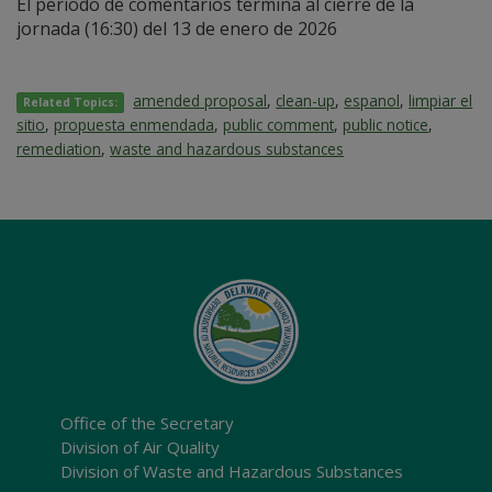
El periodo de comentarios termina al cierre de la
jornada (16:30) del 13 de enero de 2026
amended proposal
,
clean-up
,
espanol
,
limpiar el
Related Topics:
sitio
,
propuesta enmendada
,
public comment
,
public notice
,
remediation
,
waste and hazardous substances
Office of the Secretary
Division of Air Quality
Division of Waste and Hazardous Substances