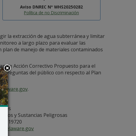
Aviso DNREC Nº WHS20250282
Política de no Discriminación
ir la extracción de agua subterránea y limitar
nitoreo a largo plazo para evaluar las
un plan de manejo de materiales contaminados
lan de Acción Correctivo Propuesto para el
i preguntas del público con respecto al Plan
delaware.gov
.
ectos
iduos y Sustancias Peligrosas
, DE 19720
delaware.gov