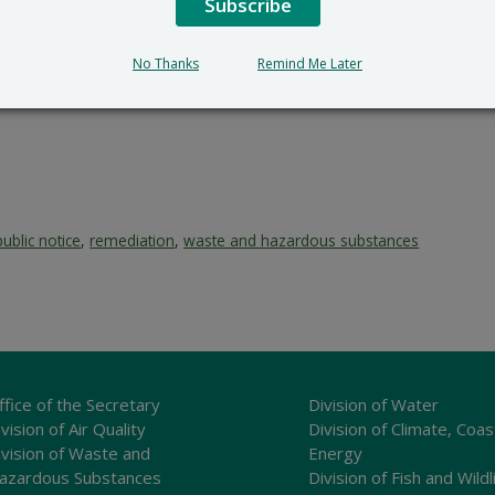
Subscribe
No Thanks
Remind Me Later
public notice
,
remediation
,
waste and hazardous substances
ffice of the Secretary
Division of Water
vision of Air Quality
Division of Climate, Coas
ivision of Waste and
Energy
azardous Substances
Division of Fish and Wildl