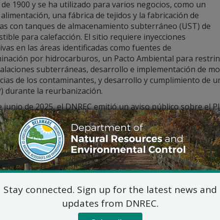
de 1900 y se ha utilizado para varios negocios, como un
 alimentación, una fábrica de tejidos y la fabricación de
as con tanques de almacenamiento subterráneo (UST) de
ible para calefacción. El sitio requiere inyecciones
ivas en las áreas identificadas como fuentes de
nación por hidrocarburos, un Pacto Ambiental para restring
talaciones subterráneas, desarrollo e implementación de mo
cias de los contaminantes, y desarrollo y cumplimiento de 
 durante la reurbanización.
e junio de 2025, el DNREC emitió un aviso público sobre el P
de 613-615 N Walnut Street (DE-1827). No hubo comentarios n
sto.
alles del Plan Final están disponibles en línea en
den.dnrec.
btener información adicional, comuníquese con:
Bill Duy, Gerente de Proy
DNREC- División de Sección de Remediación de Res
Stay connected. Sign up for the latest news and
391 Lukens Drive, New Castle
updates from DNREC.
DNREC_WHS_REMEDIATIONINBOX@
302-395-2600