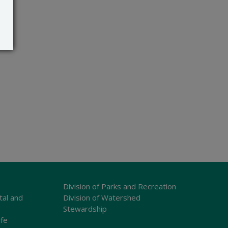
Division of Parks and Recreation
tal and
Division of Watershed
Stewardship
ife