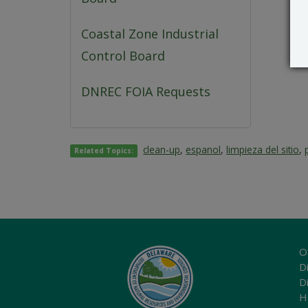
Coastal Zone Industrial
Control Board
DNREC FOIA Requests
clean-up
,
espanol
,
limpieza del sitio
,
Related Topics:
O
Di
D
H