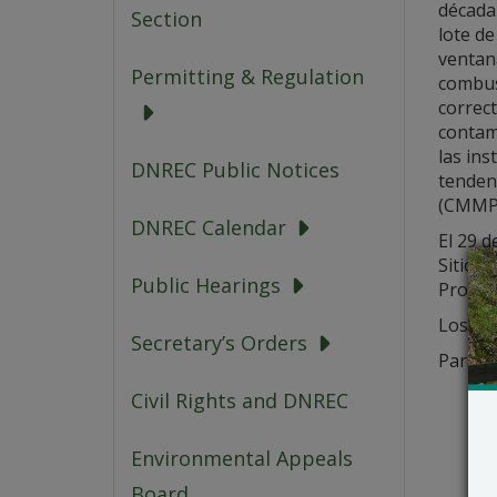
década 
Section
lote de
ventan
Permitting & Regulation
combust
correct
contami
las ins
DNREC Public Notices
tenden
(CMMP)
DNREC Calendar
El 29 d
Sitio 
Public Hearings
Propue
Los det
Secretary’s Orders
Para o
Civil Rights and DNREC
Environmental Appeals
Board