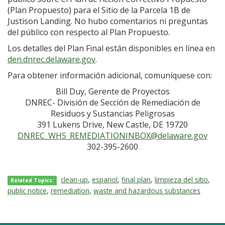
(Plan Propuesto) para el Sitio de la Parcela 1B de
Justison Landing. No hubo comentarios ni preguntas
del público con respecto al Plan Propuesto.
Los detalles del Plan Final están disponibles en línea en
den.dnrec.delaware.gov
.
Para obtener información adicional, comuníquese con:
Bill Duy, Gerente de Proyectos
DNREC- División de Sección de Remediación de
Residuos y Sustancias Peligrosas
391 Lukens Drive, New Castle, DE 19720
DNREC_WHS_REMEDIATIONINBOX@delaware.gov
302-395-2600
clean-up
,
espanol
,
final plan
,
limpieza del sitio
,
Related Topics:
public notice
,
remediation
,
waste and hazardous substances