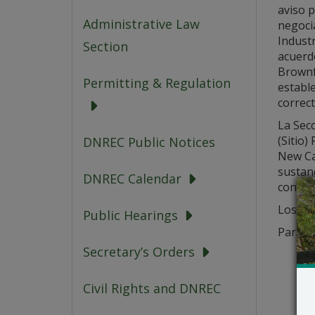
aviso p
Administrative Law
negoci
Indust
Section
acuerd
Brownfi
Permitting & Regulation
establ
correct
La Sec
(Sitio)
DNREC Public Notices
New Cas
sustanc
DNREC Calendar
consul
Los det
Public Hearings
Para o
Secretary’s Orders
Civil Rights and DNREC