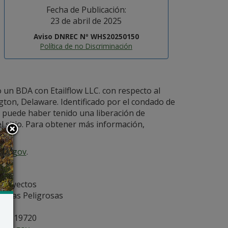
Fecha de Publicación:
23 de abril de 2025
Aviso DNREC Nº WHS20250150
Política de no Discriminación
un BDA con Etailflow LLC. con respecto al
gton, Delaware. Identificado por el condado de
io puede haber tenido una liberación de
l sitio. Para obtener más información,
are.gov
.
 proyectos
ncias Peligrosas
ón
, DE 19720