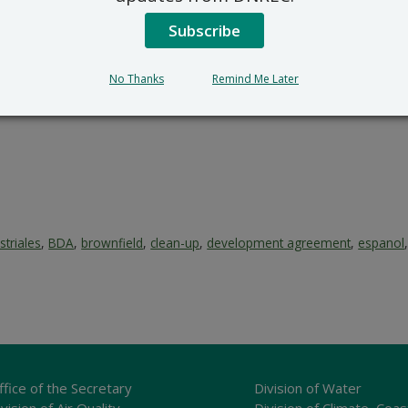
RS_Public_Comments@delaw
302-395-2600
Subscribe
No Thanks
Remind Me Later
triales
,
BDA
,
brownfield
,
clean-up
,
development agreement
,
espanol
ffice of the Secretary
Division of Water