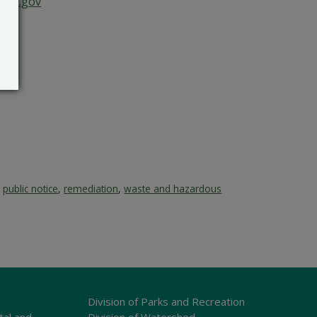
are.gov
,
public notice
,
remediation
,
waste and hazardous
Division of Parks and Recreation