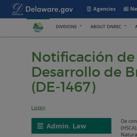
Agencies
Ne
DIVISIONS
ABOUT DNREC
Notificación d
Desarrollo de B
(DE-1467)
Listen
De con
Admin. Law
(HSCA),
Natura