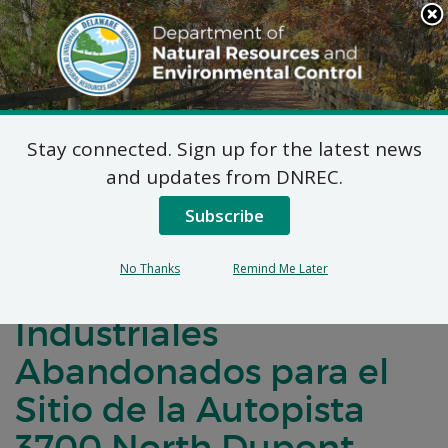
Search
This
Site
DNREC Menu
Stay connected. Sign up for the latest news
Notificación de
and updates from DNREC.
Comentarios Públicos
Subscribe
para un Acuerdo de
No Thanks
Remind Me Later
Desarrollo de Terrenos
Industriales
Abandonados para el
Sitio de la Autopista
3700 North Dupont