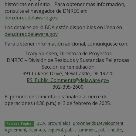
históricas en el sitio. Para obtener más información,
consulte el navegador de DNREC en:
den.dnrec.delaware.gov
.
Los detalles de la BDA están disponibles en línea en
den.dnrec.delaware.gov
.
Para obtener información adicional, comuníquese con:
Tracy Spinden, Directora de Proyectos
DNREC – División de Residuos y Sustancias Peligrosas
Sección de remediación
391 Lukens Drive, New Castle, DE 19720
RS_Public_Comments@delaware.gov
302-395-2600
El período de comentarios finaliza al cierre de
operaciones (4:30 p.m.) el 3 de febrero de 2025.
BDA
,
brownfields
,
Brownfields Development
Related Topics:
Agreement
,
clean-up
,
espanol
,
public comment
,
public notice
,