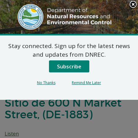
Search
This
Site
DNREC Menu
Stay connected. Sign up for the latest news
Notificación de Las
and updates from DNREC.
Negociaciones para un
Subscribe
Acuerdo de Desarrollo
No Thanks
Remind Me Later
de Brownfields para el
Sitio de 600 N Market
Street, (DE-1883)
Listen