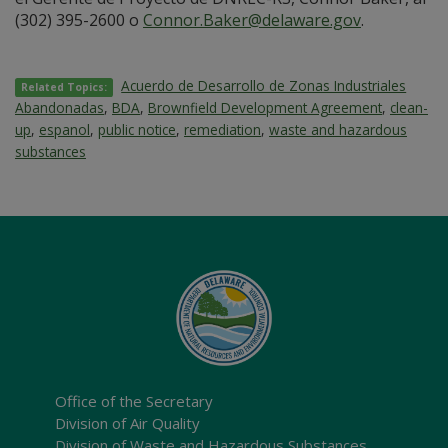
(302) 395-2600 o
Connor.Baker@delaware.gov
.
Acuerdo de Desarrollo de Zonas Industriales
Related Topics:
Abandonadas
,
BDA
,
Brownfield Development Agreement
,
clean-
up
,
espanol
,
public notice
,
remediation
,
waste and hazardous
substances
Office of the Secretary
Division of Air Quality
Division of Waste and Hazardous Substances