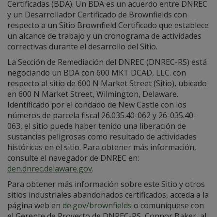
Certificadas (BDA). Un BDA es un acuerdo entre DNREC
y un Desarrollador Certificado de Brownfields con
respecto a un Sitio Brownfield Certificado que establece
un alcance de trabajo y un cronograma de actividades
correctivas durante el desarrollo del Sitio.
La Sección de Remediación del DNREC (DNREC-RS) está
negociando un BDA con 600 MKT DCAD, LLC. con
respecto al sitio de 600 N Market Street (Sitio), ubicado
en 600 N Market Street, Wilmington, Delaware.
Identificado por el condado de New Castle con los
números de parcela fiscal 26.035.40-062 y 26-035.40-
063, el sitio puede haber tenido una liberación de
sustancias peligrosas como resultado de actividades
históricas en el sitio. Para obtener más información,
consulte el navegador de DNREC en:
den.dnrec.delaware.gov
.
Para obtener más información sobre este Sitio y otros
sitios industriales abandonados certificados, acceda a la
página web en
de.gov/brownfields
o comuníquese con
el Gerente de Proyecto de DNREC-RS, Connor Baker, al