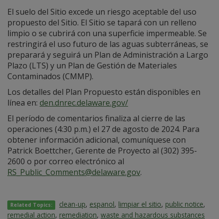
El suelo del Sitio excede un riesgo aceptable del uso
propuesto del Sitio. El Sitio se tapará con un relleno
limpio o se cubrirá con una superficie impermeable. Se
restringirá el uso futuro de las aguas subterráneas, se
preparará y seguirá un Plan de Administración a Largo
Plazo (LTS) y un Plan de Gestión de Materiales
Contaminados (CMMP).
Los detalles del Plan Propuesto están disponibles en
línea en:
den.dnrec.delaware.gov/
El período de comentarios finaliza al cierre de las
operaciones (4:30 p.m.) el 27 de agosto de 2024. Para
obtener información adicional, comuníquese con
Patrick Boettcher, Gerente de Proyecto al (302) 395-
2600 o por correo electrónico al
RS_Public_Comments@delaware.gov
.
clean-up
,
espanol
,
limpiar el sitio
,
public notice
,
Related Topics:
remedial action
,
remediation
,
waste and hazardous substances