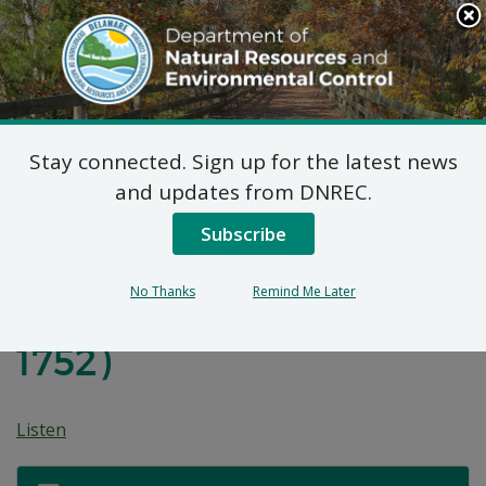
Search
This
Site
DNREC Menu
Stay connected. Sign up for the latest news
Plan de Acción
and updates from DNREC.
Correctivo Propuesto
Subscribe
para el Sitio de 701
No Thanks
Remind Me Later
Anchorage Street (DE-
1752)
Listen