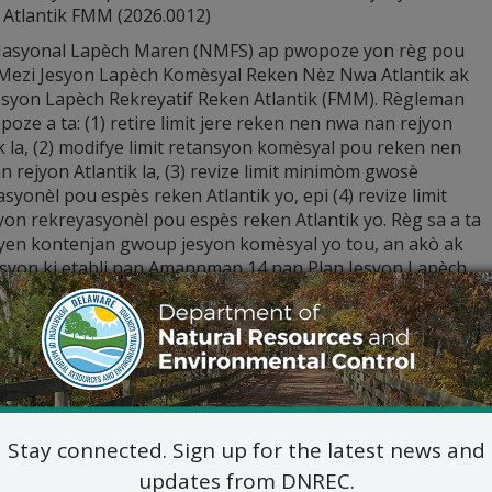
 Atlantik FMM (2026.0012)
Nasyonal Lapèch Maren (NMFS) ap pwopoze yon règ pou
 Mezi Jesyon Lapèch Komèsyal Reken Nèz Nwa Atlantik ak
esyon Lapèch Rekreyatif Reken Atlantik (FMM). Règleman
oze a ta: (1) retire limit jere reken nen nwa nan rejyon
k la, (2) modifye limit retansyon komèsyal pou reken nen
 rejyon Atlantik la, (3) revize limit minimòm gwosè
syonèl pou espès reken Atlantik yo, epi (4) revize limit
yon rekreyasyonèl pou espès reken Atlantik yo. Règ sa a ta
 lyen kontenjan gwoup jesyon komèsyal yo tou, an akò ak
esyon ki etabli nan Amannman 14 nan Plan Jesyon Lapèch
Ki Fè Gwo Deplasman nan Atlantik (HMS FMP) (88 FR 4157,
ye 2023). Aktivite yo pwopoze a sijè a revizyon pou
tans dapre politik DNREC DCMP yo.
è sou Detèminasyon Konsistans Federal sa a ap aksepte soti 
è yo ka voye bay: Pwogram Kot DNREC, Jesse Hayden, Adminis
904, oswa elektwonikman nan
DNREC_DCP_PublicComment@
REC, DCP, ak Piblik). Pou materyèl soumèt ak plis enfòmasyo
Stay connected. Sign up for the latest news and
39-9283.
updates from DNREC.