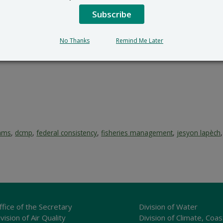
Subscribe
No Thanks
Remind Me Later
rams
,
dcmp
,
federal consistency
,
fisheries management
,
jesyon lapèch
ffice of the Secretary
Division of Water
vision of Air Quality
Division of Climate, Coas