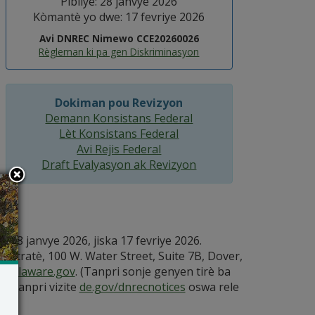
Pibliye: 28 janvye 2026
Kòmantè yo dwe: 17 fevriye 2026
Avi DNREC Nimewo CCE20260026
Règleman ki pa gen Diskriminasyon
Dokiman pou Revizyon
Demann Konsistans Federal
Lèt Konsistans Federal
Avi Rejis Federal
Draft Evalyasyon ak Revizyon
28 janvye 2026, jiska 17 fevriye 2026.
tratè, 100 W. Water Street, Suite 7B, Dover,
delaware.gov
. (Tanpri sonje genyen tirè ba
n tanpri vizite
de.gov/dnrecnotices
oswa rele