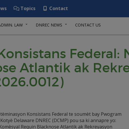
ws
Topics
Contact
ADMIN. LAW
DNREC NEWS
CONTACT US
onsistans Federal:
se Atlantik ak Rekr
2026.0012)
tèminasyon Konsistans Federal te soumèt bay Pwogram
 Kotyè Delaware DNREC (DCMP) pou sa ki annapre yo:
omèsyal Requin Blacknose Atlantik ak Rekreyasyon