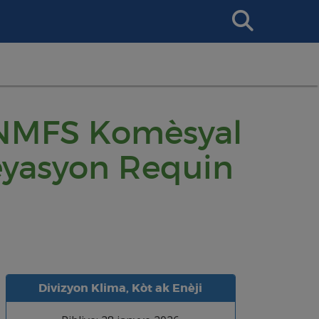
Search
This
Site
 NMFS Komèsyal
eyasyon Requin
Divizyon Klima, Kòt ak Enèji