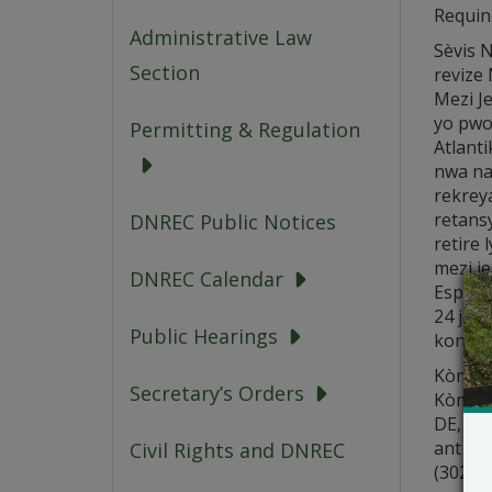
Requin
Administrative Law
Sèvis 
Section
revize
Mezi J
yo pwop
Permitting & Regulation
Atlanti
nwa nan
rekreya
retans
DNREC Public Notices
retire
mezi j
DNREC Calendar
Espès 
24 janv
Public Hearings
konsis
Kòmant
Secretary’s Orders
Kòmant
DE, 19
ant DN
Civil Rights and DNREC
(302) 7