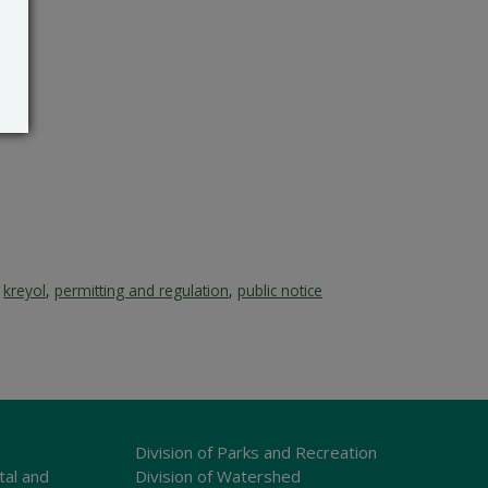
,
kreyol
,
permitting and regulation
,
public notice
Division of Parks and Recreation
tal and
Division of Watershed