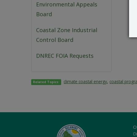
Environmental Appeals
Board
Coastal Zone Industrial
Control Board
DNREC FOIA Requests
climate coastal energy
,
coastal prog
Related Topics:
O
Di