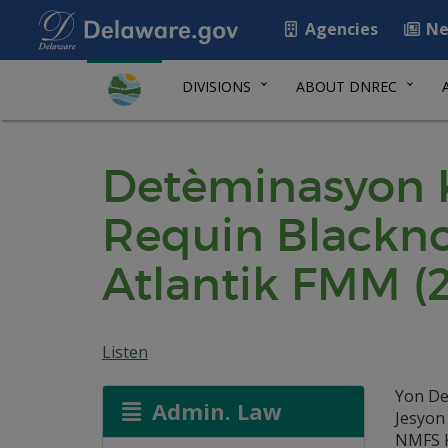
Agencies
Ne
DIVISIONS
ABOUT DNREC
Detèminasyon K
Requin Blackno
Atlantik FMM (
Listen
Yon De
Admin. Law
Jesyon
NMFS K