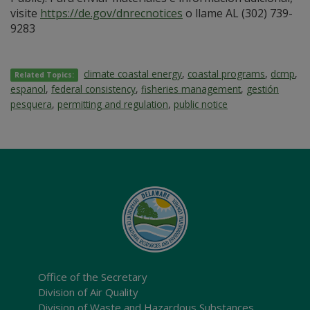
visite
https://de.gov/dnrecnotices
o llame AL (302) 739-
9283
climate coastal energy
,
coastal programs
,
dcmp
,
Related Topics:
espanol
,
federal consistency
,
fisheries management
,
gestión
pesquera
,
permitting and regulation
,
public notice
Office of the Secretary
Division of Air Quality
Division of Waste and Hazardous Substances