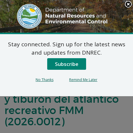
Search
This
Site
DNREC Menu
Stay connected. Sign up for the latest news
Determinación de
and updates from DNREC.
Constancia Federal:
Subscribe
NMFS deltiburón negro
No Thanks
Remind Me Later
del Atlántico comercial
y tiburón del atlántico
recreativo FMM
(2026.0012)