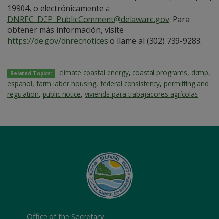
19904, o electrónicamente a
DNREC_DCP_PublicComment@delaware.gov
. Para
obtener más información, visite
https://de.gov/dnrecnotices
o llame al (302) 739-9283.
climate coastal energy
,
coastal programs
,
dcmp
,
Related Topics:
espanol
,
farm labor housing
,
federal consistency
,
permitting and
regulation
,
public notice
,
vivienda para trabajadores agrícolas
Office of the Secretary