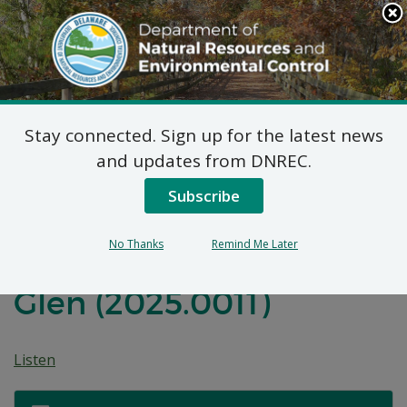
Search
This
Site
DNREC Menu
Stay connected. Sign up for the latest news
Determinación de
and updates from DNREC.
Constancia Federal:
Subscribe
Complejo de
No Thanks
Remind Me Later
departamentos Laurel
Glen (2025.0011)
Listen