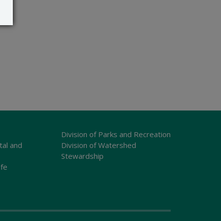
Division of Parks and Recreation
tal and
Division of Watershed
Stewardship
ife