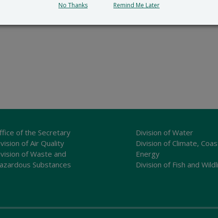
No Thanks
Remind Me Later
ffice of the Secretary
Division of Water
vision of Air Quality
Division of Climate, Coas
ivision of Waste and
Energy
azardous Substances
Division of Fish and Wildl