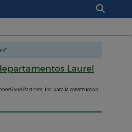
Search
This
Site
as"
departamentos Laurel
hborGood Partners, Inc. para la construcción