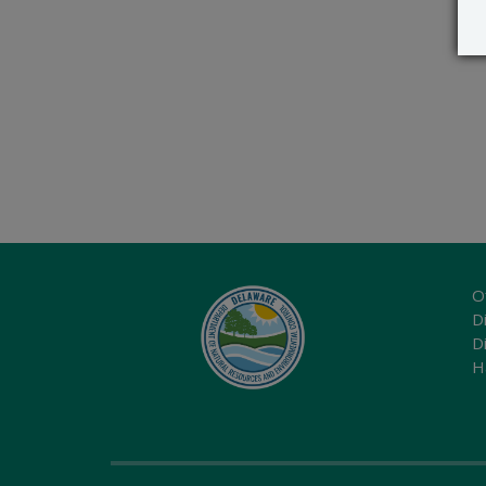
O
Di
D
H