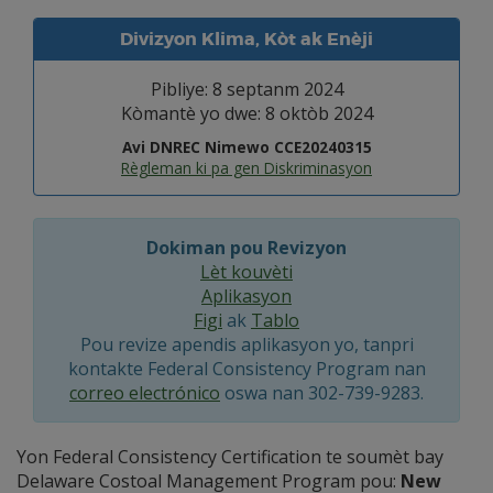
Divizyon Klima, Kòt ak Enèji
Pibliye: 8 septanm 2024
Kòmantè yo dwe: 8 oktòb 2024
Avi DNREC Nimewo CCE20240315
Règleman ki pa gen Diskriminasyon
Dokiman pou Revizyon
Lèt kouvèti
Aplikasyon
Figi
ak
Tablo
Pou revize apendis aplikasyon yo, tanpri
kontakte Federal Consistency Program nan
correo electrónico
oswa nan 302-739-9283.
Yon Federal Consistency Certification te soumèt bay
Delaware Costoal Management Program pou:
New