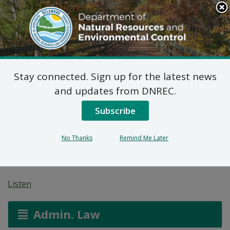
Search
This
Site
DNREC Menu
Stay connected. Sign up for the latest news
Federal Consistency
and updates from DNREC.
Certification: New
Subscribe
Jersey Wind Port Faz 2
No Thanks
Remind Me Later
(2024.0050)
Listen
Admin. Law