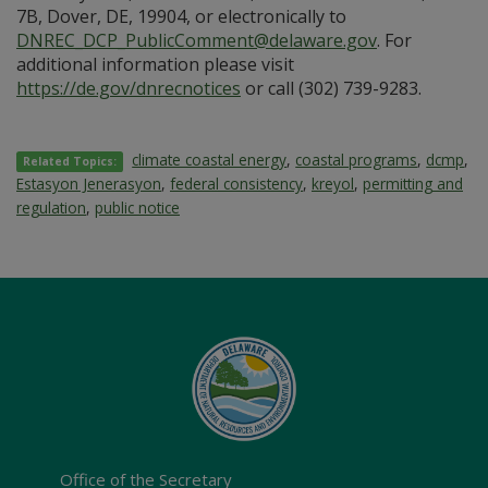
7B, Dover, DE, 19904, or electronically to
DNREC_DCP_PublicComment@delaware.gov
. For
additional information please visit
https://de.gov/dnrecnotices
or call (302) 739-9283.
climate coastal energy
,
coastal programs
,
dcmp
,
Related Topics:
Estasyon Jenerasyon
,
federal consistency
,
kreyol
,
permitting and
regulation
,
public notice
Office of the Secretary