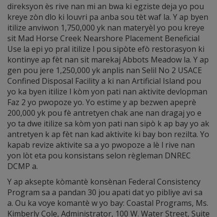
direksyon ès rive nan mi an bwa ki egziste deja yo pou
kreye zòn dlo ki louvri pa anba sou tèt waf la. Y ap byen
itilize anviwon 1,750,000 yk nan materyèl yo pou kreye
sit Mad Horse Creek Nearshore Placement Beneficial
Use la epi yo pral itilize l pou sipòte efò restorasyon ki
kontinye ap fèt nan sit marekaj Abbots Meadow la. Y ap
gen pou jere 1,250,000 yk anplis nan Selil No 2 USACE
Confined Disposal Facility a ki nan Artificial Island pou
yo ka byen itilize l kòm yon pati nan aktivite devlopman
Faz 2 yo pwopoze yo. Yo estime y ap bezwen apeprè
200,000 yk pou fè antretyen chak ane nan dragaj yo e
yo ta dwe itilize sa kòm yon pati nan sipò k ap bay yo ak
antretyen k ap fèt nan kad aktivite ki bay bon rezilta. Yo
kapab revize aktivite sa a yo pwopoze a lè l rive nan
yon lòt eta pou konsistans selon règleman DNREC
DCMP a.
Y ap aksepte kòmantè konsènan Federal Consistency
Program sa a pandan 30 jou apati dat yo pibliye avi sa
a. Ou ka voye komantè w yo bay: Coastal Programs, Ms.
Kimberly Cole, Administrator, 100 W. Water Street, Suite