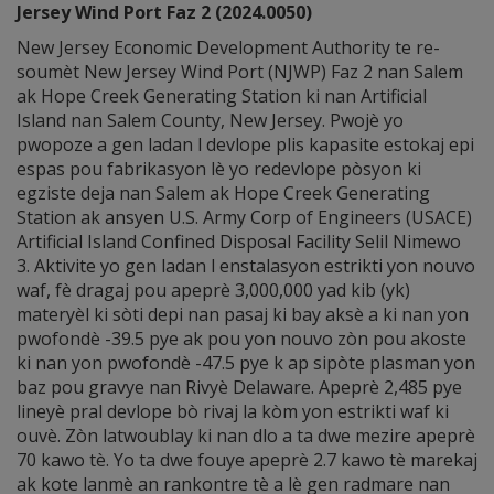
Jersey Wind Port Faz 2 (2024.0050)
New Jersey Economic Development Authority te re-
soumèt New Jersey Wind Port (NJWP) Faz 2 nan Salem
ak Hope Creek Generating Station ki nan Artificial
Island nan Salem County, New Jersey. Pwojè yo
pwopoze a gen ladan l devlope plis kapasite estokaj epi
espas pou fabrikasyon lè yo redevlope pòsyon ki
egziste deja nan Salem ak Hope Creek Generating
Station ak ansyen U.S. Army Corp of Engineers (USACE)
Artificial Island Confined Disposal Facility Selil Nimewo
3. Aktivite yo gen ladan l enstalasyon estrikti yon nouvo
waf, fè dragaj pou apeprè 3,000,000 yad kib (yk)
materyèl ki sòti depi nan pasaj ki bay aksè a ki nan yon
pwofondè -39.5 pye ak pou yon nouvo zòn pou akoste
ki nan yon pwofondè -47.5 pye k ap sipòte plasman yon
baz pou gravye nan Rivyè Delaware. Apeprè 2,485 pye
lineyè pral devlope bò rivaj la kòm yon estrikti waf ki
ouvè. Zòn latwoublay ki nan dlo a ta dwe mezire apeprè
70 kawo tè. Yo ta dwe fouye apeprè 2.7 kawo tè marekaj
ak kote lanmè an rankontre tè a lè gen radmare nan