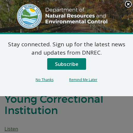
Search
This
Site
DNREC Menu
Stay connected. Sign up for the latest news
7 DE Código de Admin.
and updates from DNREC.
1102 Solicitudes de
Subscribe
Permisos Naturales
No Thanks
Remind Me Later
Menores: Howard R.
Young Correctional
Institution
Listen