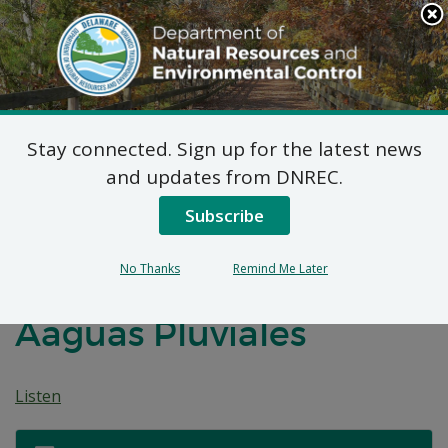
Search
This
Site
DNREC Menu
Stay connected. Sign up for the latest news
Documentos de
and updates from DNREC.
Orientación Normativa
Subscribe
Nuevos y Revisados S​​
No Thanks
Remind Me Later
obre Sedimentos y
Aaguas Pluviales
Listen