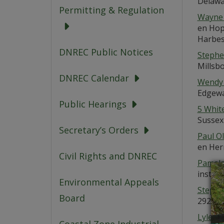
Delawa
Permitting & Regulation
Wayne 
en Hop
Harbes
DNREC Public Notices
Stephe
Millsb
DNREC Calendar
Wendy
Edgewat
Public Hearings
5 Whit
Sussex
Secretary’s Orders
Paul Ol
en Her
Civil Rights and DNREC
Pamela
instala
Environmental Appeals
Stephen
Board
29298 
Lyle A