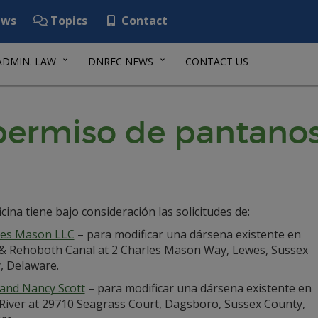
ws
Topics
Contact
ADMIN. LAW
DNREC NEWS
CONTACT US
 permiso de pantanos
icina tiene bajo consideración las solicitudes de:
les Mason LLC
– para modificar una dársena existente en
& Rehoboth Canal at 2 Charles Mason Way, Lewes, Sussex
, Delaware.
 and Nancy Scott
– para modificar una dársena existente en
 River at 29710 Seagrass Court, Dagsboro, Sussex County,