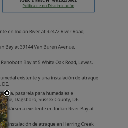
Aviso DNREC Nº WR20250062
Política de no Discriminación
nte en Indian River at 32472 River Road,
an Bay at 39144 Van Buren Avenue,
 Rehoboth Bay at 5 White Oak Road, Lewes,
medal existente y una instalación de atraque
 DE.
ollera, pasarela para humedales e
er Lane, Dagsboro, Sussex County, DE.
na dársena existente en Indian River Bay at
eva instalación de atraque en Herring Creek