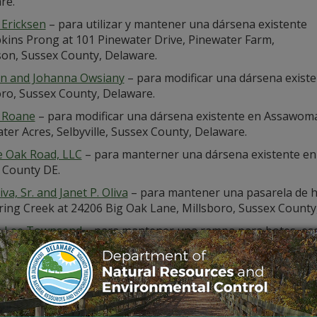
re.
Ericksen
– para utilizar y mantener una dársena existente
kins Prong at 101 Pinewater Drive, Pinewater Farm,
on, Sussex County, Delaware.
n and Johanna Owsiany
– para modificar una dársena existe
oro, Sussex County, Delaware.
 Roane
– para modificar una dársena existente en Assawom
er Acres, Selbyville, Sussex County, Delaware.
e Oak Road, LLC
– para manterner una dársena existente en
 County DE.
iva, Sr. and Janet P. Oliva
– para mantener una pasarela de hu
ring Creek at 24206 Big Oak Lane, Millsboro, Sussex County,
 Lee Townsend
– para mantener una rampa para botes, esc
ciones de atraque existentes en Island Creek, at 29990 Fab
 Charles Smith, Jr. and Anita Cecil Smith
– para manterner u
Woods Edge Drive, Ocean View, Sussex County, DE.
rden Stephenson and Joan R. Stephenson
– construir una nu