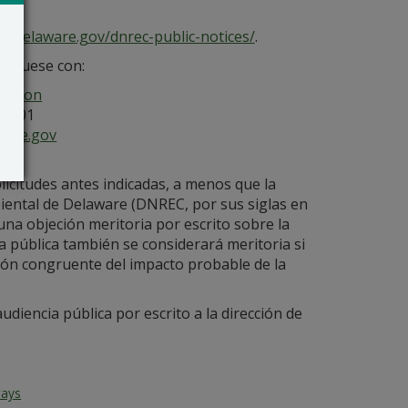
ec.delaware.gov/dnrec-public-notices/
.
uníquese con:
ection
19901
ware.gov
licitudes antes indicadas, a menos que la
iental de Delaware (DNREC, por sus siglas en
 una objeción meritoria por escrito sobre la
cia pública también se considerará meritoria si
ción congruente del impacto probable de la
udiencia pública por escrito a la dirección de
ways