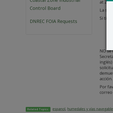
Coastal Zone Industrial
at 244
Control Board
La soli
Si tien
DNREC FOIA Requests
NO se l
Secret
inglés)
solicit
demuest
acción
Por fav
correo
espanol
,
humedales y vías navegabl
Related Topics: