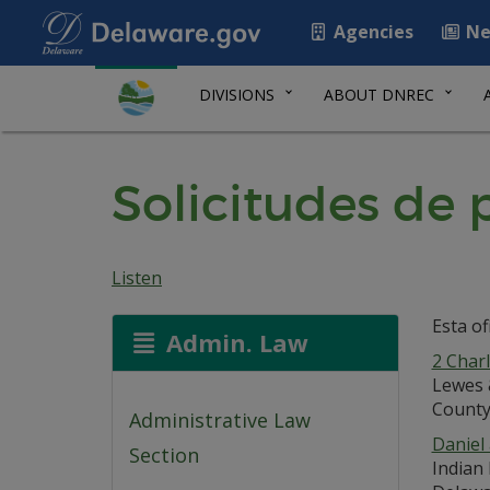
Agencies
Ne
DIVISIONS
ABOUT DNREC
Solicitudes de
Listen
Esta of
Admin. Law
2 Char
Lewes 
County
Administrative Law
Daniel
Section
Indian