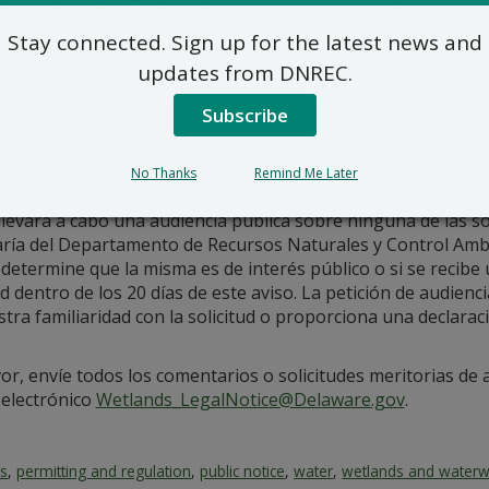
36 Dogwood Lane, Millsboro, Sussex County DE.
Stay connected. Sign up for the latest news and
citud y planes de este Aviso Público están publicados en:
dnr
updates from DNREC.
e preguntas sobre la aplicación y los planes, por favor, com
Wetlands and Waterways S
Subscribe
89 Kings Hwy, Dover, DE 
Wetlands_LegalNotice@dela
No Thanks
Remind Me Later
302-739-9943
levará a cabo una audiencia pública sobre ninguna de las so
aría del Departamento de Recursos Naturales y Control Amb
 determine que la misma es de interés público o si se recibe
ud dentro de los 20 días de este aviso. La petición de audien
ra familiaridad con la solicitud o proporciona una declara
.
or, envíe todos los comentarios o solicitudes meritorias de a
 electrónico
Wetlands_LegalNotice@Delaware.gov
.
es
,
permitting and regulation
,
public notice
,
water
,
wetlands and water