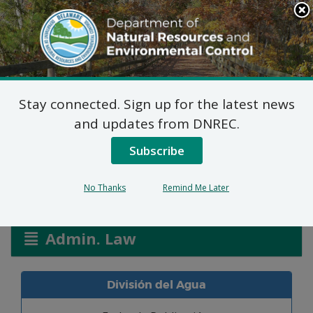
Search
This
Site
DNREC Menu
Stay connected. Sign up for the latest news
Solicitudes de Permiso
and updates from DNREC.
de Pantanos y Canales
Subscribe
No Thanks
Remind Me Later
Listen
Admin. Law
División del Agua