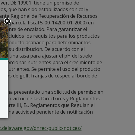
over, DE 19901, tiene un permiso de
os, que han sido estabilizados con cal y
lanta Regional de Recuperación de Recursos
 de parcela fiscal 5-00-14200-01-2000) en
y agente de encalado. Para garantizar el
, incluidos los requisitos para los productos
del producto acabado para determinar los
 de su distribución. De acuerdo con el
se a una tasa para ajustar el pH del suelo
oporcionar nutrientes para el crecimiento de
e nutrientes. Se permite el uso del producto
mpos de golf, franjas de césped al borde de
Kent ha presentado una solicitud de permiso en
es en virtud de las Directrices y Reglamentos
 Parte III, B., Reglamentos que Regulan el
dicha actividad pendiente de notificación
c.delaware.gov/dnrec-public-notices/