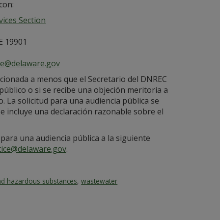
con:
ices Section
E 19901
ce@delaware.gov
encionada a menos que el Secretario del DNREC
público o si se recibe una objeción meritoria a
so. La solicitud para una audiencia pública se
 e incluye una declaración razonable sobre el
 para una audiencia pública a la siguiente
ice@delaware.gov
.
nd hazardous substances
,
wastewater