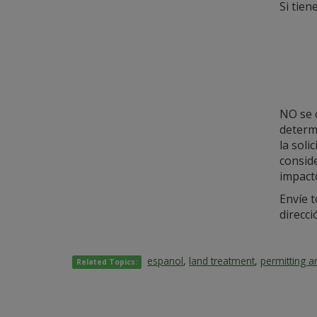
Si tien
NO se 
determi
la soli
conside
impacto
Envíe t
direcci
espanol
,
land treatment
,
permitting a
Related Topics: