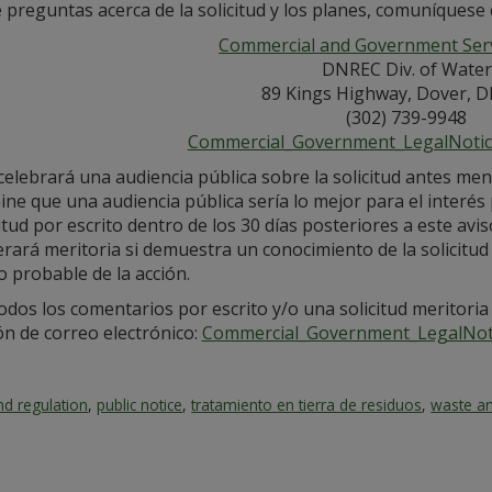
e preguntas acerca de la solicitud y los planes, comuníquese 
Commercial and Government Serv
DNREC Div. of Water
89 Kings Highway, Dover, D
(302) 739-9948
Commercial_Government_LegalNoti
celebrará una audiencia pública sobre la solicitud antes m
ne que una audiencia pública sería lo mejor para el interés 
citud por escrito dentro de los 30 días posteriores a este avi
rará meritoria si demuestra un conocimiento de la solicitud
 probable de la acción.
odos los comentarios por escrito y/o una solicitud meritoria
ón de correo electrónico:
Commercial_Government_LegalNot
nd regulation
,
public notice
,
tratamiento en tierra de residuos
,
waste a