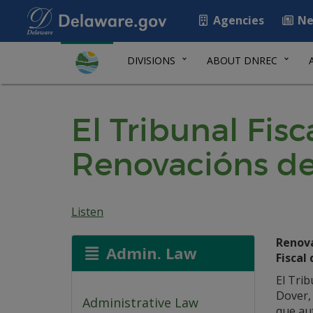
Agencies
Ne
DIVISIONS
ABOUT DNREC
El Tribunal Fis
Renovacións de
Listen
Renova
Admin. Law
Fiscal
El Trib
Dover, 
Administrative Law
que aut