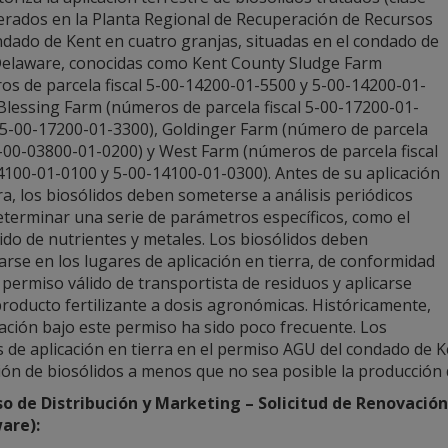
erados en la Planta Regional de Recuperación de Recursos
ndado de Kent en cuatro granjas, situadas en el condado de
Delaware, conocidas como Kent County Sludge Farm
os de parcela fiscal 5-00-14200-01-5500 y 5-00-14200-01-
Blessing Farm (números de parcela fiscal 5-00-17200-01-
 5-00-17200-01-3300), Goldinger Farm (número de parcela
1-00-03800-01-0200) y West Farm (números de parcela fiscal
4100-01-0100 y 5-00-14100-01-0300). Antes de su aplicación
ra, los biosólidos deben someterse a análisis periódicos
eterminar una serie de parámetros específicos, como el
ido de nutrientes y metales. Los biosólidos deben
rse en los lugares de aplicación en tierra, de conformidad
permiso válido de transportista de residuos y aplicarse
roducto fertilizante a dosis agronómicas. Históricamente,
cación bajo este permiso ha sido poco frecuente. Los
 de aplicación en tierra en el permiso AGU del condado de K
ión de biosólidos a menos que no sea posible la producción d
o de Distribución y Marketing – Solicitud de Renovación
are):