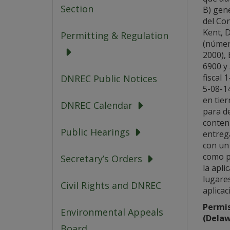
Section
B) gen
del Co
Kent, 
Permitting & Regulation
(númer
2000), 
6900 y
fiscal 
DNREC Public Notices
5-08-1
en tier
DNREC Calendar
para d
conten
Public Hearings
entrega
con un 
como p
Secretary’s Orders
la apli
lugares
Civil Rights and DNREC
aplicac
Permis
Environmental Appeals
(Delaw
Board