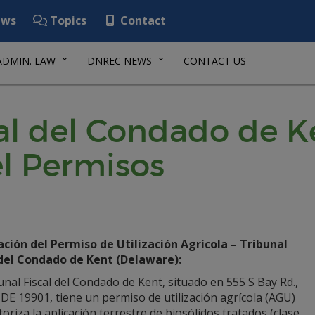
ws
Topics
Contact
ADMIN. LAW
DNREC NEWS
CONTACT US
cal del Condado de K
l Permisos
ción del Permiso de Utilización Agrícola – Tribunal
 del Condado de Kent (Delaware):
unal Fiscal del Condado de Kent, situado en 555 S Bay Rd.,
DE 19901, tiene un permiso de utilización agrícola (AGU)
oriza la aplicación terrestre de biosólidos tratados (clase