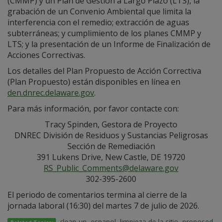
(CMMP) y un Plan de Gestión a Largo Plazo (LTS), la
grabación de un Convenio Ambiental que limita la
interferencia con el remedio; extracción de aguas
subterráneas; y cumplimiento de los planes CMMP y
LTS; y la presentación de un Informe de Finalización de
Acciones Correctivas.
Los detalles del Plan Propuesto de Acción Correctiva
(Plan Propuesto) están disponibles en línea en
den.dnrec.delaware.gov
.
Para más información, por favor contacte con:
Tracy Spinden, Gestora de Proyecto
DNREC División de Residuos y Sustancias Peligrosas
Sección de Remediación
391 Lukens Drive, New Castle, DE 19720
RS_Public_Comments@delaware.gov
302-395-2600
El periodo de comentarios termina al cierre de la
jornada laboral (16:30) del martes 7 de julio de 2026.
clean-up
,
espanol
,
limpieza de la sitio
,
proposed