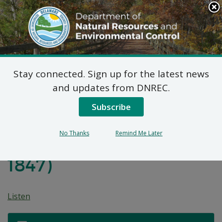
Search
This
Site
DNREC Menu
Stay connected. Sign up for the latest news
Plan Propuesto de
and updates from DNREC.
Acción Correctiva Para
Subscribe
El Sitio de 436 S.
No Thanks
Remind Me Later
Buttonwood Street (DE-
1847)
Listen