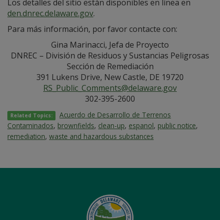
Los detalles del sitio están disponibles en línea en
den.dnrec.delaware.gov
.
Para más información, por favor contacte con:
Gina Marinacci, Jefa de Proyecto
DNREC – División de Residuos y Sustancias Peligrosas
Sección de Remediación
391 Lukens Drive, New Castle, DE 19720
RS_Public_Comments@delaware.gov
302-395-2600
Acuerdo de Desarrollo de Terrenos
Related Topics:
Contaminados
,
brownfields
,
clean-up
,
espanol
,
public notice
,
remediation
,
waste and hazardous substances