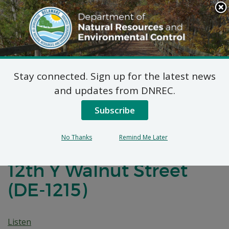
Search
This
Site
DNREC Menu
Stay connected. Sign up for the latest news
Notificación de
and updates from DNREC.
Negociaciones para un
Subscribe
Acuerdo de Desarrollo
No Thanks
Remind Me Later
de Brownfields para
12th Y Walnut Street
(DE-1215)
Listen