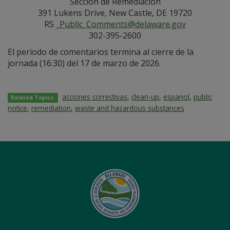
Sección de Remediación
391 Lukens Drive, New Castle, DE 19720
RS
_Public_Comments@delaware.gov
302-395-2600
El periodo de comentarios termina al cierre de la
jornada (16:30) del 17 de marzo de 2026.
acciones correctivas
,
clean-up
,
espanol
,
public
Related Topics:
notice
,
remediation
,
waste and hazardous substances