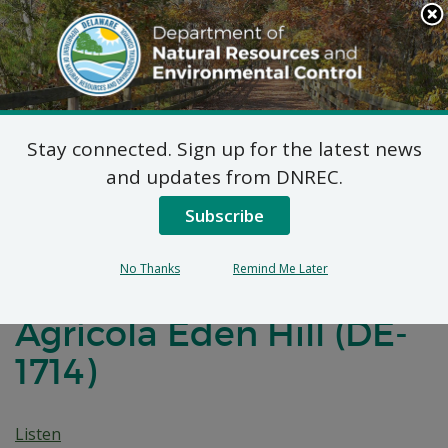
Search
This
Site
DNREC Menu
Stay connected. Sign up for the latest news
Plan Propuesto de
and updates from DNREC.
Acción Correctiva para
Subscribe
la Unidad Operativa 6
No Thanks
Remind Me Later
del Emplazamiento
Agrícola Eden Hill (DE-
1714)
Listen