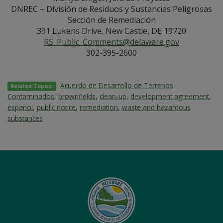
DNREC – División de Residuos y Sustancias Peligrosas
Sección de Remediación
391 Lukens Drive, New Castle, DE 19720
RS_Public_Comments@delaware.gov
302-395-2600
Acuerdo de Desarrollo de Terrenos
Related Topics:
Contaminados
,
brownfields
,
clean-up
,
development agreement
,
espanol
,
public notice
,
remediation
,
waste and hazardous
substances