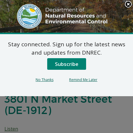
Search
This
Site
DNREC Menu
Stay connected. Sign up for the latest news
Notificación de
and updates from DNREC.
Negociaciones para un
Subscribe
Acuerdo de Desarrollo
No Thanks
Remind Me Later
de Brownfields para
3801 N Market Street
(DE-1912)
Listen