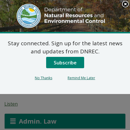
Search
This
Site
DNREC Menu
Stay connected. Sign up for the latest news
Plan Propuesto de
and updates from DNREC.
Acción Correctiva para
Subscribe
523 Federal Street (DE-
No Thanks
Remind Me Later
1878)
Listen
Admin. Law