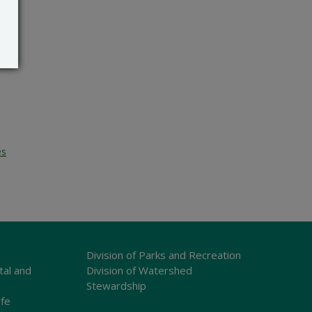
es
Division of Parks and Recreation
tal and
Division of Watershed
Stewardship
ife