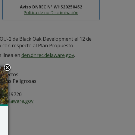
Aviso DNREC Nº WHS20250452
Política de no Discriminación
o OU-2 de Black Oak Development el 12 de
 con respecto al Plan Propuesto.
n línea en
den.dnrec.delaware.gov
.
royectos
ncias Peligrosas
ón
, DE 19720
delaware.gov