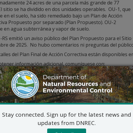
madamente 24 acres de una parcela más grande de 77
El sitio se ha dividido en dos unidades operables. OU-1, que
e en el suelo, ha sido remediado bajo un Plan de Acción
tiva Propuesto por separado (Plan Propuesto). OU-2
te en agua subterránea y vapor de suelo.
RS emitió un aviso público del Plan Propuesto para el Siti
bre de 2025. No hubo comentarios ni preguntas del público
alles del Plan Final de Acción Correctiva están disponibles e
btener información adicional, comuníquese con:
Tracy Spinden, Gerente de P
DNREC- División de Residuos y Susta
Sección de Remediaci
391 Lukens Drive, New Castle
DNREC_WHS_REMEDIATIONINBOX@
302-395-2600
Stay connected. Sign up for the latest news and
updates from DNREC.