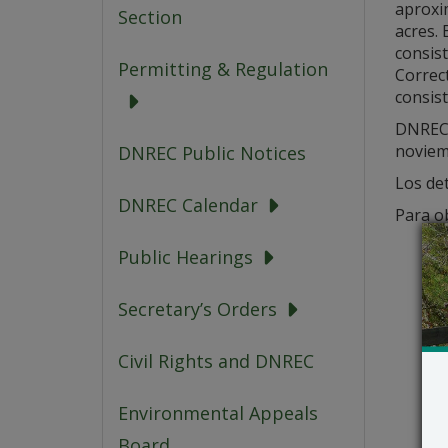
aproxi
Section
acres. 
consist
Permitting & Regulation
Correc
consis
DNREC-
noviem
DNREC Public Notices
Los det
DNREC Calendar
Para o
Public Hearings
Secretary’s Orders
Civil Rights and DNREC
Environmental Appeals
Board