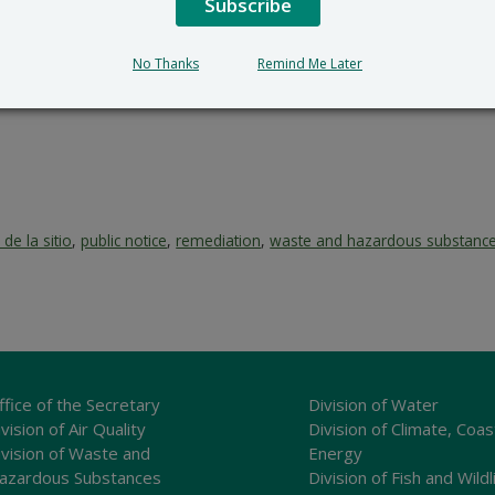
Subscribe
No Thanks
Remind Me Later
 de la sitio
,
public notice
,
remediation
,
waste and hazardous substanc
ffice of the Secretary
Division of Water
vision of Air Quality
Division of Climate, Coas
ivision of Waste and
Energy
azardous Substances
Division of Fish and Wildl