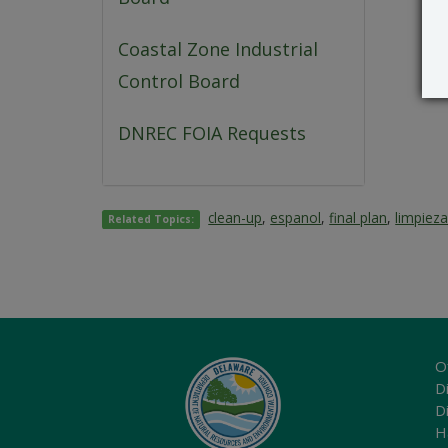
Coastal Zone Industrial
Control Board
DNREC FOIA Requests
clean-up
,
espanol
,
final plan
,
limpieza
Related Topics:
O
Di
D
H