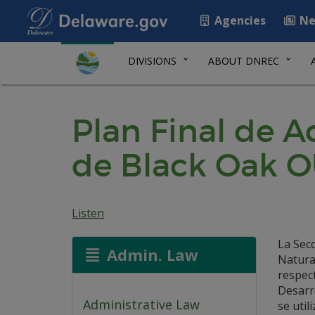
Agencies
Ne
DIVISIONS
ABOUT DNREC
Plan Final de A
de Black Oak O
Listen
La Sec
Admin. Law
Natura
respect
Desarro
Administrative Law
se util