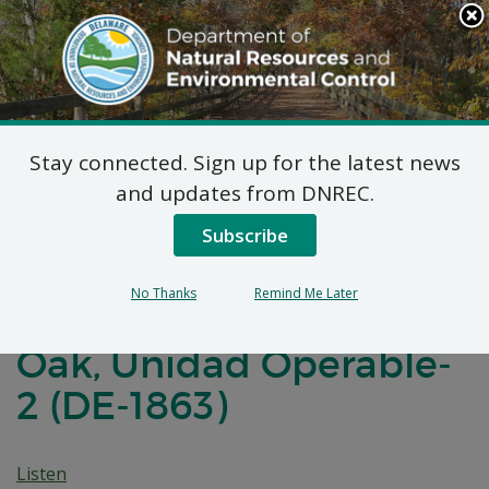
Search
This
Site
DNREC Menu
Stay connected. Sign up for the latest news
Plan de Acción
and updates from DNREC.
Correctiva Propuesto
Subscribe
(PPRA) para el Sitio de
No Thanks
Remind Me Later
Desarrollo de Black
Oak, Unidad Operable-
2 (DE-1863)
Listen