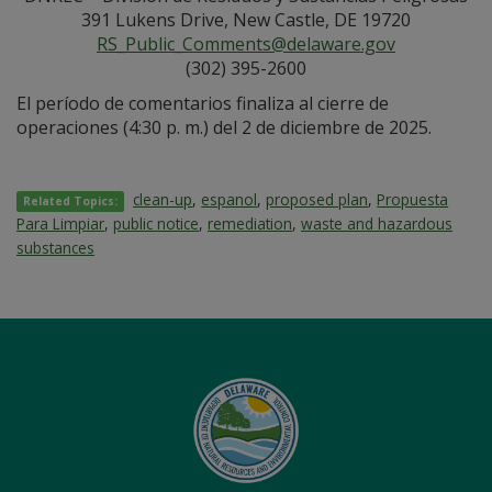
391 Lukens Drive, New Castle, DE 19720
RS_Public_Comments@delaware.gov
(302) 395-2600
El período de comentarios finaliza al cierre de
operaciones (4:30 p. m.) del 2 de diciembre de 2025.
clean-up
,
espanol
,
proposed plan
,
Propuesta
Related Topics:
Para Limpiar
,
public notice
,
remediation
,
waste and hazardous
substances