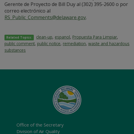
Gerente de Proyecto de Bill Duy al (302) 395-2600 o por
correo electrónico al
RS_Public_Comments@delaware.gov
.
clean-up
,
espanol
,
Propuesta Para Limpiar
,
Related Topics:
public comment
,
public notice
,
remediation
,
waste and hazardous
substances
Office of the Secretary
Division of Air Quality