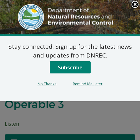
Search
This
Site
DNREC Menu
Stay connected. Sign up for the latest news
Plan de Acción
and updates from DNREC.
Correctivo Propuesto
Subscribe
Para el Sitio de Eagle
No Thanks
Remind Me Later
Run (DE-1039) Unidad
Operable 3
Listen