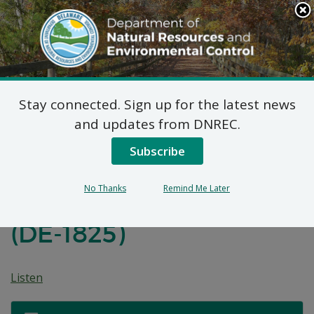
Search
This
Site
DNREC Menu
Stay connected. Sign up for the latest news
Plan de Acción
and updates from DNREC.
Correctivo Propuesto
Subscribe
para el Sitio de Clifford
No Thanks
Remind Me Later
Brown Walk y E. 12th St.
(DE-1825)
Listen