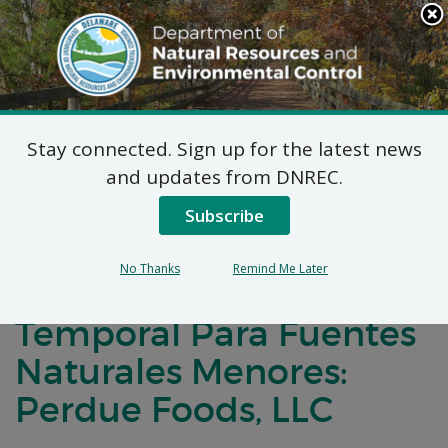
Search
This
Site
DNREC Menu
Stay connected. Sign up for the latest news
Título 7 del Código
and updates from DNREC.
Administrativo de
Subscribe
Delaware, Artículo 1102
No Thanks
Remind Me Later
Solicitud de Permiso
Temporal Para Fuentes
Naturales Menores:
Perdue Foods, LLC