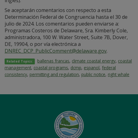
inglés).
Se aceptarán comentarios con respecto a esta
Determinación Federal de Congruencia hasta el 30 de
julio de 2024. Los comentarios pueden enviarse a:
Programas Costeros de Delaware, Sra. Kimberly Cole,
administradora, 100 W. Water Street, Suite 7B, Dover,
DE, 19904, o por vía electrónica a
DNREC_DCP_PublicComment@delaware.gov
.
ballenas francas
,
climate coastal energy
,
coastal
Related Topics:
management
,
coastal programs
,
dcmp
,
espanol
,
federal
consistency
,
permitting and regulation
,
public notice
,
right whale