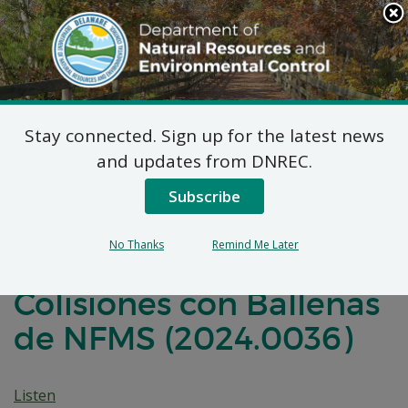
Search
This
Site
DNREC Menu
Stay connected. Sign up for the latest news
Determinación Federal
and updates from DNREC.
de Congruencia:
Subscribe
Disminución de la
No Thanks
Remind Me Later
Velocidad para Reducir
Colisiones con Ballenas
de NFMS (2024.0036)
Listen