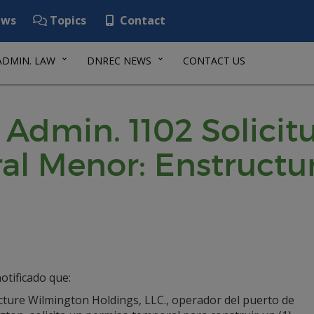
ws
Topics
Contact
ADMIN. LAW
DNREC NEWS
CONTACT US
 Admin. 1102 Solicit
al Menor: Enstruct
otificado que:
cture Wilmington Holdings, LLC., operador del puerto de