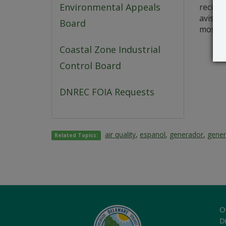
Environmental Appeals
reciba 
aviso, 
Board
mostrar
Coastal Zone Industrial
Control Board
DNREC FOIA Requests
air quality
,
espanol
,
generador
,
gener
Related Topics:
O
Di