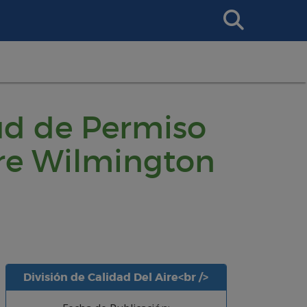
Search
This
Site
ud de Permiso
ure Wilmington
División de Calidad Del Aire<br />