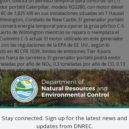
ton, solicita un permiso temporal para construir un (1)
or portátil Caterpillar, modelo XQ2280, con motor diésel
16C de 1,825 kW en sus instalaciones situadas en 1 Hausel
Wilmington, Condado de New Castle. El generador portátil
cionará energía temporal para operar la grúa pórtico C-5
Puerto de Wilmington mientras se repara o reemplaza el
Cummins C-5 actual. El motor utilizado en este generador
con las regulaciones de la EPA de EE. UU., según lo
to en 40 CFR 1039, límites de emisiones Tier 4 para
os fuera de carretera. El generador portátil podrá emitir
oneladas por año de NO
, 0.3 toneladas por año de CO, 0.13
X
das por año de PM
, 0.13 toneladas por año de PM
,
Total
10
oneladas por año de PM
, 0.11 toneladas por año de
2.5
arburos totales y 0.06 toneladas por año de SO
mediante P
2
ral).
icitudes de estos permisos se podrán revisar previa solicitud
/dnrecnotices
. Para enviar comentarios, obtener informació
nspeccionar la solicitud, comuníquese con Jennifer Childears
er.childears@delaware.gov
.
Stay connected. Sign up for the latest news and
updates from DNREC.
levará a cabo una audiencia pública sobre las solicitudes a