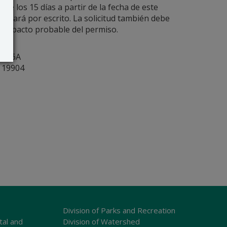
 de los 15 días a partir de la fecha de este
 se hará por escrito. La solicitud también debe
el impacto probable del permiso.
y
ite 6A
r 19904
Division of Parks and Recreation
tal and
Division of Watershed