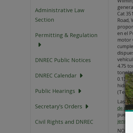
Wilming
generad
Administrative Law
Cat 35
Section
Road, 
propor
en el 
Permitting & Regulation
motor 
cumple 
dispues
vehícul
DNREC Public Notices
4.75 t
tonela
DNREC Calendar
0.13 t
hidroc
Public Hearings
(Tempo
Las sol
Secretary’s Orders
de.gov
puede i
jennif
Civil Rights and DNREC
NO se l