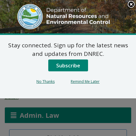
Search
This
Site
DNREC Menu
Stay connected. Sign up for the latest news
Permiso de Asignación
and updates from DNREC.
de Agua: Gooden
Subscribe
Brothers LLC
No Thanks
Remind Me Later
Listen
Admin. Law