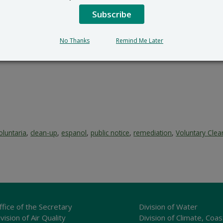
Subscribe
No Thanks
Remind Me Later
luntaria
,
clean-up
,
espanol
,
public notice
,
remediation
,
Voluntary Cle
ffice of the Secretary
Division of Water
vision of Air Quality
Division of Climate, Coas