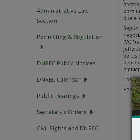
dentro 
Administrative Law
para u
que ace
Section
Según 
negoci
Permitting & Regulation
(VCP) c
Jeffers
de los 
debido 
DNREC Public Notices
ambien
DNREC Calendar
Los det
Para o
Public Hearings
Secretary’s Orders
Civil Rights and DNREC