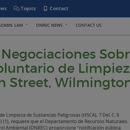
ws
Topics
Contact
ADMIN. LAW
DNREC NEWS
CONTACT US
e Negociaciones Sob
untario de Limpieza
n Street, Wilmingto
de Limpieza de Sustancias Peligrosas (HSCA), 7 Del. C. §
a) (1), requiere que el Departamento de Recursos Naturales
rol Ambiental (DNREC) proporcione “notificación pública