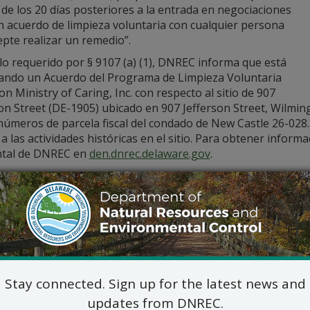
de los 20 días posteriores a la entrada en negociaciones
n acuerdo de limpieza voluntaria con cualquier persona
pte realizar un remedio”.
lo requerido por § 9107 (a) (1), DNREC informa que está
ando un Acuerdo del Programa de Limpieza Voluntaria
on Ministry of Caring, Inc. con respecto al sitio de 907
on Street (DE-1905) ubicado en 907 Jefferson Street, Wilmingt
números de parcela fiscal del condado de New Castle 26-028.3
a las actividades históricas en el sitio. Para obtener informa
tal de DNREC en
den.dnrec.delaware.gov
.
alles del Acuerdo de Limpieza Voluntaria están disponibles 
btener información adicional, comuníquese con:
Nathan Bailey, Gerente de P
DNREC – División de Residuos y Susta
Sección de Remediaci
391 Lukens Drive, New Castle
RS_Public_Comments@delaw
Stay connected. Sign up for the latest news and
302-395-2600
updates from DNREC.