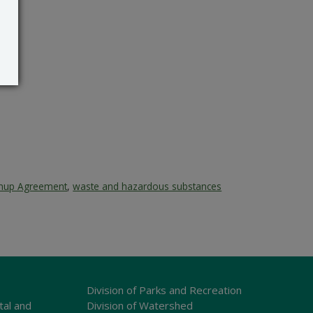
anup Agreement
,
waste and hazardous substances
Division of Parks and Recreation
tal and
Division of Watershed