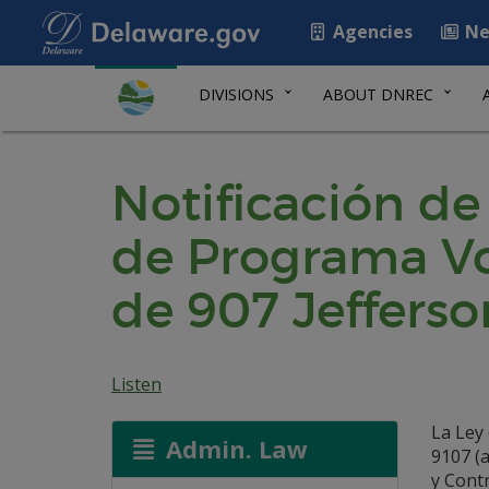
Agencies
Ne
DIVISIONS
ABOUT DNREC
Notificación d
de Programa Vol
de 907 Jefferso
Listen
La Ley 
Admin. Law
9107 (
y Cont