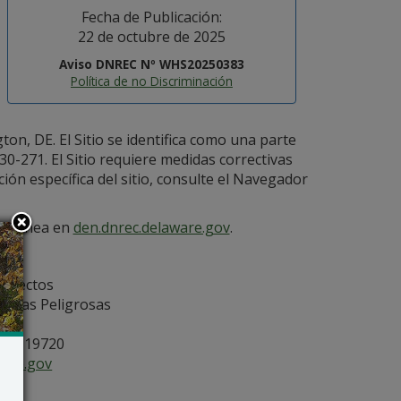
Fecha de Publicación:
22 de octubre de 2025
Aviso DNREC Nº WHS20250383
Política de no Discriminación
on, DE. El Sitio se identifica como una parte
0-271. El Sitio requiere medidas correctivas
ción específica del sitio, consulte el Navegador
en línea en
den.dnrec.delaware.gov
.
royectos
ncias Peligrosas
ón
, DE 19720
are.gov