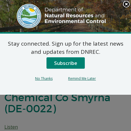
Search
This
Site
DNREC Menu
Stay connected. Sign up for the latest news
Plan de Acción
and updates from DNREC.
Correctiva Propuesto
Subscribe
Enmendado para el
No Thanks
Remind Me Later
Sitio de Borden
Chemical Co Smyrna
(DE-0022)
Listen