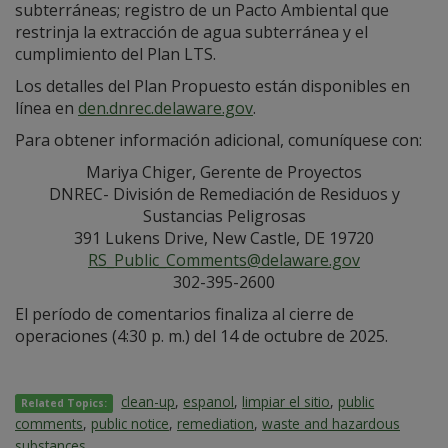
subterráneas; registro de un Pacto Ambiental que
restrinja la extracción de agua subterránea y el
cumplimiento del Plan LTS.
Los detalles del Plan Propuesto están disponibles en
línea en
den.dnrec.delaware.gov
.
Para obtener información adicional, comuníquese con:
Mariya Chiger, Gerente de Proyectos
DNREC- División de Remediación de Residuos y
Sustancias Peligrosas
391 Lukens Drive, New Castle, DE 19720
RS_Public_Comments@delaware.gov
302-395-2600
El período de comentarios finaliza al cierre de
operaciones (4:30 p. m.) del 14 de octubre de 2025.
clean-up
,
espanol
,
limpiar el sitio
,
public
Related Topics:
comments
,
public notice
,
remediation
,
waste and hazardous
substances