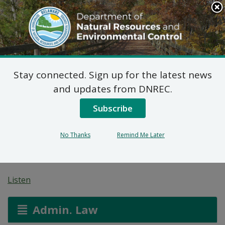
Search
This
Site
DNREC Menu
Stay connected. Sign up for the latest news
Determinación de
and updates from DNREC.
Constancia Federal:
Subscribe
Proyecto solar en Rifle
No Thanks
Remind Me Later
Range (2025.0009)
Listen
Admin. Law