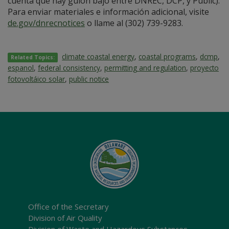
cuenta que hay guión bajo entre DNREC, DCP, y Public).
Para enviar materiales e información adicional, visite
de.gov/dnrecnotices
o llame al (302) 739-9283.
climate coastal energy
,
coastal programs
,
dcmp
,
Related Topics:
espanol
,
federal consistency
,
permitting and regulation
,
proyecto
fotovoltáico solar
,
public notice
Office of the Secretary
Division of Air Quality