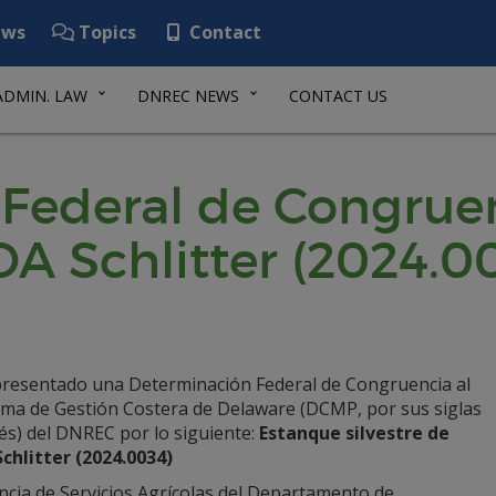
ws
Topics
Contact
ADMIN. LAW
DNREC NEWS
CONTACT US
Federal de Congrue
DA Schlitter (2024.0
presentado una Determinación Federal de Congruencia al
ma de Gestión Costera de Delaware (DCMP, por sus siglas
és) del DNREC por lo siguiente:
Estanque silvestre de
chlitter (2024.0034)
ncia de Servicios Agrícolas del Departamento de