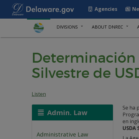
Agencies
Ne
DIVISIONS
ABOUT DNREC
Determinación 
Silvestre de US
Listen
Se ha 
Admin. Law
Progra
en ingl
USDA S
Administrative Law
La Age