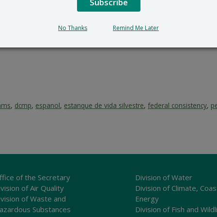
Subscribe
No Thanks
Remind Me Later
rams
,
dcmp
,
espanol
,
estanque de vida silvestre
,
federal consistency
,
p
ffice of the Secretary
Division of Water
vision of Air Quality
Division of Climate, Coas
ivision of Waste and
Energy
azardous Substances
Division of Fish and Wildl