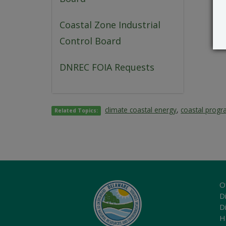
Coastal Zone Industrial
Control Board
DNREC FOIA Requests
climate coastal energy
,
coastal prog
Related Topics:
O
Di
D
H