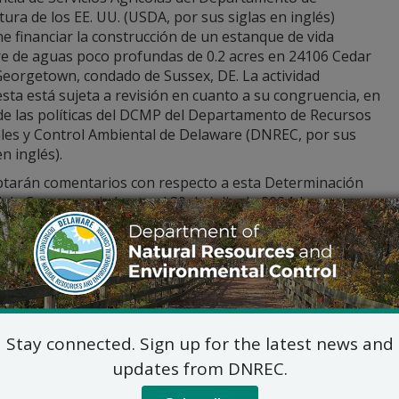
tura de los EE. UU. (USDA, por sus siglas en inglés)
 financiar la construcción de un estanque de vida
tre de aguas poco profundas de 0.2 acres en 24106 Cedar
Georgetown, condado de Sussex, DE. La actividad
ta está sujeta a revisión en cuanto a su congruencia, en
 de las políticas del DCMP del Departamento de Recursos
les y Control Ambiental de Delaware (DNREC, por sus
en inglés).
ptarán comentarios con respecto a esta Determinación
 de Congruencia hasta el 30 de julio de 2024. Los
arios pueden enviarse a: Programas Costeros de
re, Sra. Kimberly Cole, administradora, 100 W. Water
 Suite 7B, Dover, DE, 19904, o por vía electrónica a
_DCP_PublicComment@delaware.gov
.
Stay connected. Sign up for the latest news and
updates from DNREC.