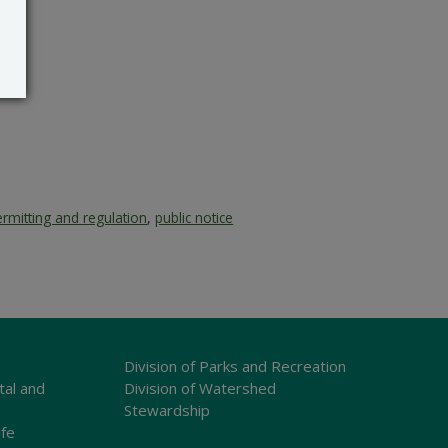
ermitting and regulation
,
public notice
Division of Parks and Recreation
tal and
Division of Watershed
Stewardship
ife