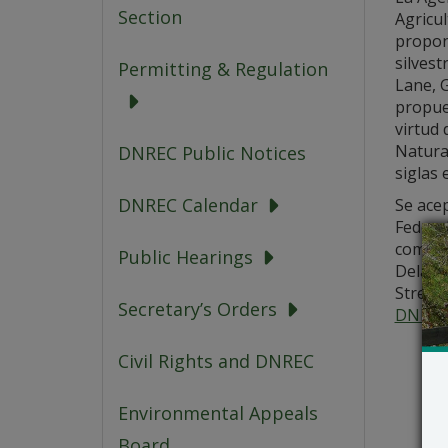
Section
Agricul
propone
silves
Permitting & Regulation
Lane, 
propues
virtud
Natura
DNREC Public Notices
siglas 
DNREC Calendar
Se ace
Federal
coment
Public Hearings
Delawa
Street,
Secretary’s Orders
DNREC
Civil Rights and DNREC
Environmental Appeals
Board