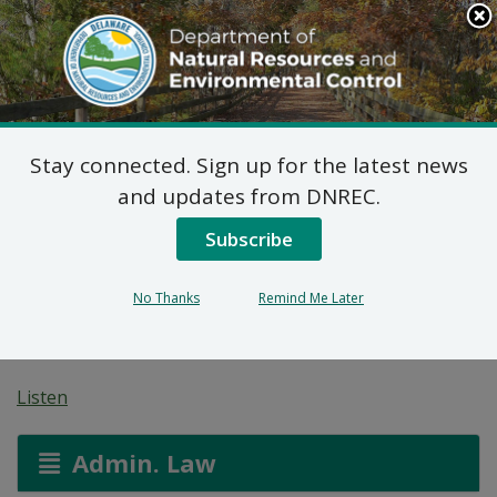
Search
This
Site
DNREC Menu
Stay connected. Sign up for the latest news
7 DE Admin. Code 1102
and updates from DNREC.
Demandes de Permis
Subscribe
De Mineur Naturel:
No Thanks
Remind Me Later
Dash In #1436
Listen
Admin. Law