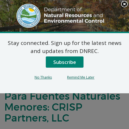
Search
This
Site
DNREC Menu
Stay connected. Sign up for the latest news
Título 7 del Código
and updates from DNREC.
Administrativo de
Subscribe
Delaware, Artículo 1102
No Thanks
Remind Me Later
Solicitudes de Permiso
Para Fuentes Naturales
Menores: CRISP
Partners, LLC