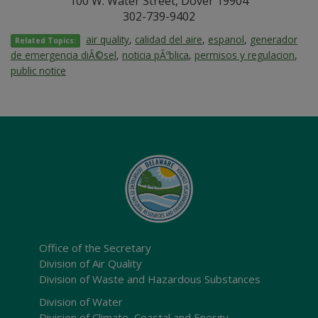
100 W. Water Street, Dover 19904
302-739-9402
air quality
,
calidad del aire
,
espanol
,
generador
Related Topics:
de emergencia diÃ©sel
,
noticia pÃºblica
,
permisos y regulacion
,
public notice
Office of the Secretary
Division of Air Quality
Division of Waste and Hazardous Substances
Division of Water
Division of Climate, Coastal and Energy