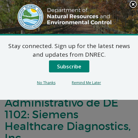
Search
This
Site
DNREC Menu
Stay connected. Sign up for the latest news
Solicitudes
and updates from DNREC.
federalmente
Subscribe
ejecutables en virtud
No Thanks
Remind Me Later
del Título 7 del Código
Administrativo de DE
1102: Siemens
Healthcare Diagnostics,
Inc.